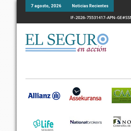
Skip
7 agosto, 2026
Noticias Recientes
to
content
IF-2026-75531417-APN-GE#S