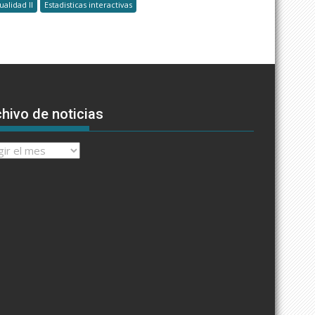
ualidad II
Estadisticas interactivas
hivo de noticias
ivo
cias