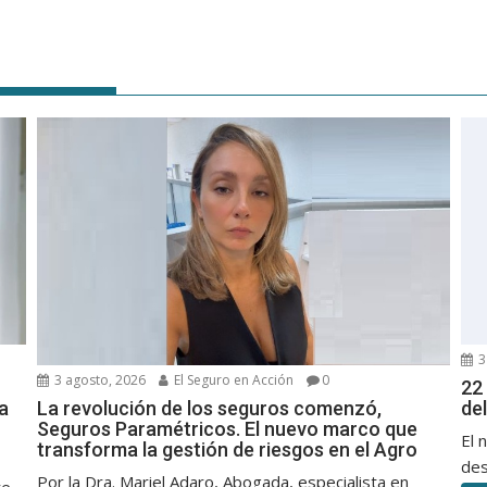
3
3 agosto, 2026
El Seguro en Acción
0
22 
a
de
La revolución de los seguros comenzó,
Seguros Paramétricos. El nuevo marco que
El 
transforma la gestión de riesgos en el Agro
des
Por la Dra. Mariel Adaro, Abogada, especialista en
re