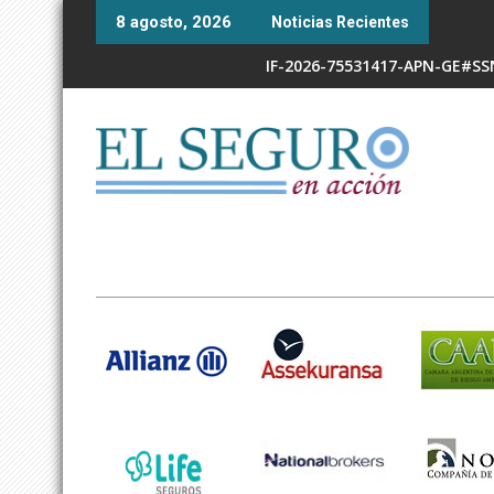
Skip
8 agosto, 2026
Noticias Recientes
to
content
IF-2026-75531417-APN-GE#S