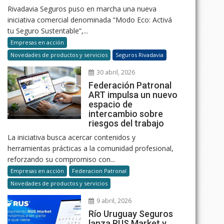
Rivadavia Seguros puso en marcha una nueva
iniciativa comercial denominada “Modo Eco: Activá
tu Seguro Sustentable”,...
Empresas en acción
Novedades de productos y servicios
Seguros Rivadavia
30 abril, 2026
Federación Patronal
ART impulsa un nuevo
espacio de
intercambio sobre
riesgos del trabajo
La iniciativa busca acercar contenidos y
herramientas prácticas a la comunidad profesional,
reforzando su compromiso con...
Empresas en acción
Federacion Patronal
Novedades de productos y servicios
9 abril, 2026
Río Uruguay Seguros
lanza RUS Market y