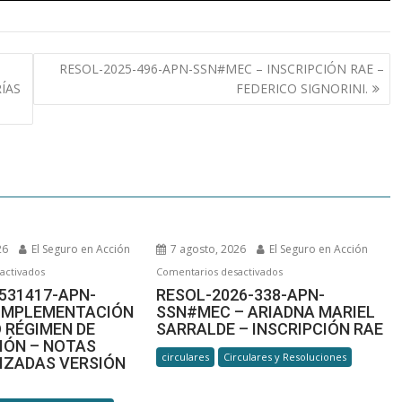
RESOL-2025-496-APN-SSN#MEC – INSCRIPCIÓN RAE –
ÍAS
FEDERICO SIGNORINI.
26
El Seguro en Acción
7 agosto, 2026
El Seguro en Acción
en
en
activados
Comentarios desactivados
IF-
RESOL-
5531417-APN-
RESOL-2026-338-APN-
 IMPLEMENTACIÓN
SSN#MEC – ARIADNA MARIEL
2026-
2026-
 RÉGIMEN DE
SARRALDE – INSCRIPCIÓN RAE
75531417-
338-
IÓN – NOTAS
APN-
APN-
circulares
Circulares y Resoluciones
IZADAS VERSIÓN
GE#SSN –
SSN#MEC –
IMPLEMENTACIÓN
ARIADNA