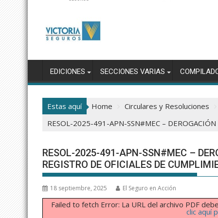
EDICIONES
SECCIONES VARIAS
COMPILAD
Estas aquí
Home
Circulares y Resoluciones
RESOL-2025-491-APN-SSN#MEC – DEROGACIÓN 
RESOL-2025-491-APN-SSN#MEC – DERO
REGISTRO DE OFICIALES DE CUMPLIM
18 septiembre, 2025
El Seguro en Acción
Failed to fetch Error: La URL del archivo PDF d
clic aquí