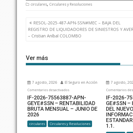
,
circulares
Circulares y Resoluciones
Navegación
RESOL-2025-487-APN-SSN#MEC – BAJA DEL
de
REGISTRO DE LIQUIDADORES DE SINIESTROS Y AVER
entradas
– Cristian Aníbal COLOMBO
Ver más
7 agosto, 2026
El Seguro en Acción
7 agosto, 20
en
Comentarios desactivados
Comentarios des
IF-
IF-2026-75563887-APN-
IF-2026-7
GEYE#SSN – RENTABILIDAD
GE#SSN –
2026-
BRUTA MENSUAL – JUNIO DE
DEL NUEVO
75563887-
2026
INFORMAC
APN-
ESTANDAR
GEYE#SSN –
circulares
Circulares y Resoluciones
1.1.
RENTABILIDAD