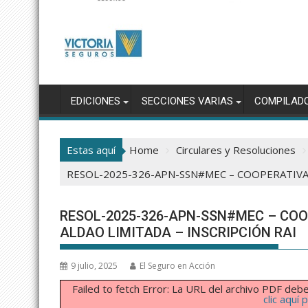
EDICIONES
SECCIONES VARIAS
COMPILAD
Estas aquí
Home
Circulares y Resoluciones
RESOL-2025-326-APN-SSN#MEC – COOPERATIVA 
RESOL-2025-326-APN-SSN#MEC – CO
ALDAO LIMITADA – INSCRIPCIÓN RAI
9 julio, 2025
El Seguro en Acción
Failed to fetch Error: La URL del archivo PDF d
clic aquí