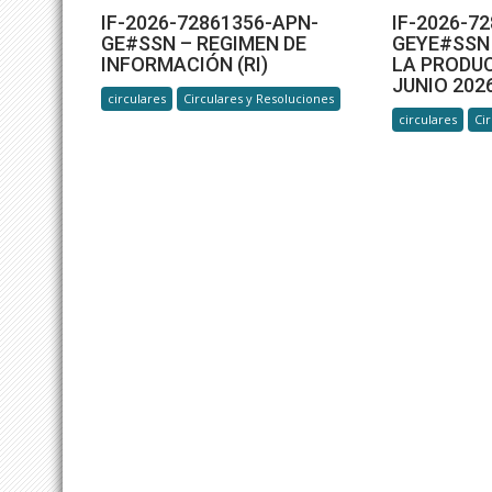
IF-
IF-2026-72861356-APN-
IF-2026-7
GE#SSN – REGIMEN DE
GEYE#SSN 
2026-
INFORMACIÓN (RI)
LA PRODU
72861356-
JUNIO 202
APN-
circulares
Circulares y Resoluciones
GE#SSN –
circulares
Ci
REGIMEN
DE
INFORMACIÓN
(RI)