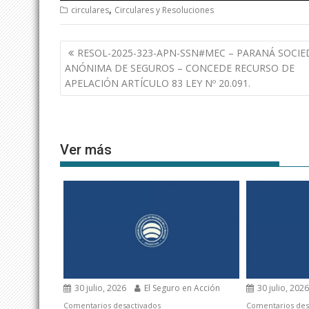
,
circulares
Circulares y Resoluciones
Navegación
RESOL-2025-323-APN-SSN#MEC – PARANÁ SOCI
de
ANÓNIMA DE SEGUROS – CONCEDE RECURSO DE
entradas
APELACIÓN ARTÍCULO 83 LEY Nº 20.091.
Ver más
30 julio, 2026
El Seguro en Acción
30 julio, 202
en
Comentarios desactivados
Comentarios des