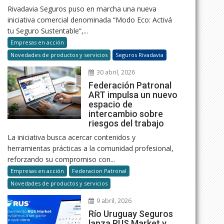
Rivadavia Seguros puso en marcha una nueva
iniciativa comercial denominada “Modo Eco: Activá
tu Seguro Sustentable”,...
Empresas en acción
Novedades de productos y servicios
Seguros Rivadavia
30 abril, 2026
Federación Patronal
ART impulsa un nuevo
espacio de
intercambio sobre
riesgos del trabajo
La iniciativa busca acercar contenidos y
herramientas prácticas a la comunidad profesional,
reforzando su compromiso con...
Empresas en acción
Federacion Patronal
Novedades de productos y servicios
9 abril, 2026
Río Uruguay Seguros
lanza RUS Market y