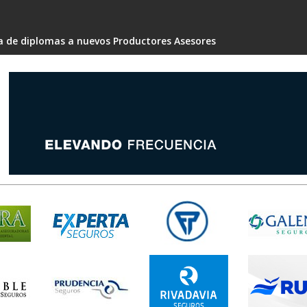
ga de diplomas a nuevos Productores Asesores
y que saber antes de usar la herramienta