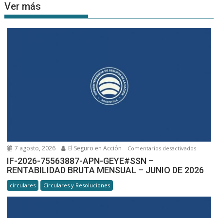
Ver más
7 agosto, 2026
El Seguro en Acción
en
Comentarios desactivados
IF-
IF-2026-75563887-APN-GEYE#SSN –
RENTABILIDAD BRUTA MENSUAL – JUNIO DE 2026
2026-
7556388
circulares
Circulares y Resoluciones
APN-
GEYE#SS
RENTABI