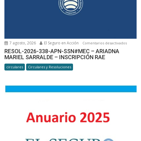
–
NOTAS
ESTAND
VERSIÓ
1.1.
7 agosto, 2026
El Seguro en Acción
en
Comentarios desactivados
RESOL-
RESOL-2026-338-APN-SSN#MEC – ARIADNA
MARIEL SARRALDE – INSCRIPCIÓN RAE
2026-
338-
circulares
Circulares y Resoluciones
APN-
SSN#ME
ARIADN
MARIEL
SARRAL
–
INSCRIP
RAE