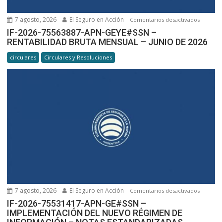
7 agosto, 2026
El Seguro en Acción
en
Comentarios desactivados
IF-
IF-2026-75563887-APN-GEYE#SSN –
RENTABILIDAD BRUTA MENSUAL – JUNIO DE 2026
2026-
7556388
circulares
Circulares y Resoluciones
APN-
GEYE#SS
RENTABI
BRUTA
MENSUA
–
JUNIO
DE
2026
7 agosto, 2026
El Seguro en Acción
en
Comentarios desactivados
IF-
IF-2026-75531417-APN-GE#SSN –
IMPLEMENTACIÓN DEL NUEVO RÉGIMEN DE
2026-