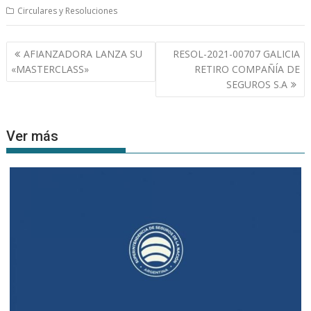
Circulares y Resoluciones
Navegación
AFIANZADORA LANZA SU
RESOL-2021-00707 GALICIA
de
«MASTERCLASS»
RETIRO COMPAÑÍA DE
entradas
SEGUROS S.A
Ver más