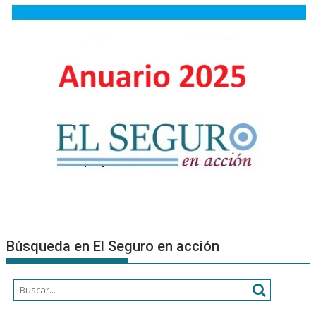
ARIADN
MARIEL
SARRAL
–
INSCRIP
RAE
Búsqueda en El Seguro en acción