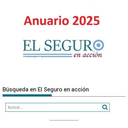
SARRAL
–
INSCRIP
RAE
Búsqueda en El Seguro en acción