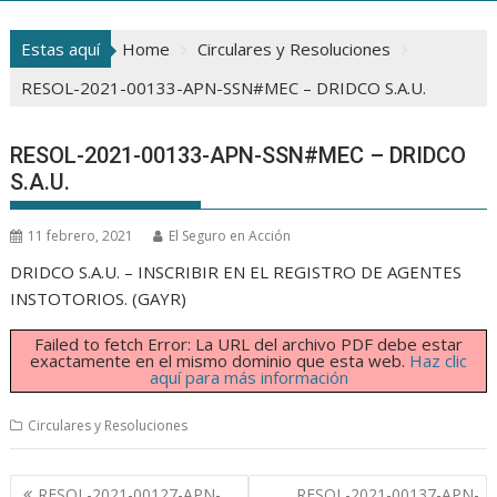
Estas aquí
Home
Circulares y Resoluciones
RESOL-2021-00133-APN-SSN#MEC – DRIDCO S.A.U.
RESOL-2021-00133-APN-SSN#MEC – DRIDCO
S.A.U.
11 febrero, 2021
El Seguro en Acción
DRIDCO S.A.U. – INSCRIBIR EN EL REGISTRO DE AGENTES
INSTOTORIOS. (GAYR)
Failed to fetch Error: La URL del archivo PDF debe estar
exactamente en el mismo dominio que esta web.
Haz clic
aquí para más información
Circulares y Resoluciones
Navegación
RESOL-2021-00127-APN-
RESOL-2021-00137-APN-