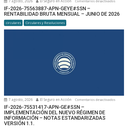
7 agosto, 2026
El Seguro en Acción
en
Comentarios desactivados
IF-
IF-2026-75563887-APN-GEYE#SSN –
RENTABILIDAD BRUTA MENSUAL – JUNIO DE 2026
2026-
7556388
circulares
Circulares y Resoluciones
APN-
GEYE#SS
RENTABI
BRUTA
MENSUA
–
JUNIO
DE
2026
7 agosto, 2026
El Seguro en Acción
en
Comentarios desactivados
IF-
IF-2026-75531417-APN-GE#SSN –
IMPLEMENTACIÓN DEL NUEVO RÉGIMEN DE
2026-
INFORMACIÓN – NOTAS ESTANDARIZADAS
7553141
VERSIÓN 1.1.
APN-