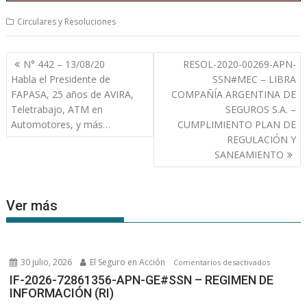
Circulares y Resoluciones
Navegación
N° 442 – 13/08/20
RESOL-2020-00269-APN-
de
Habla el Presidente de
SSN#MEC – LIBRA
entradas
FAPASA, 25 años de AVIRA,
COMPAÑÍA ARGENTINA DE
Teletrabajo, ATM en
SEGUROS S.A. –
Automotores, y más…
CUMPLIMIENTO PLAN DE
REGULACIÓN Y
SANEAMIENTO
Ver más
30 julio, 2026
El Seguro en Acción
en
Comentarios desactivados
IF-
IF-2026-72861356-APN-GE#SSN – REGIMEN DE
INFORMACIÓN (RI)
2026-
72861356-