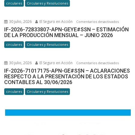
circulares
Circulares y Resoluciones
APN-
GE#SSN –
REGIMEN
30 julio, 2026
El Seguro en Acción
en
Comentarios desactivados
DE
IF-
IF-2026-72833807-APN-GEYE#SSN – ESTIMACIÓN
INFORMA
DE LA PRODUCCIÓN MENSUAL – JUNIO 2026
2026-
(RI)
72833807-
circulares
Circulares y Resoluciones
APN-
GEYE#SSN
ESTIMACI
30 julio, 2026
El Seguro en Acción
en
Comentarios desactivados
DE
IF-
IF-2026-71017175-APN-GE#SSN – ACLARACIONES
LA
RESPECTO A LA PRESENTACIÓN DE LOS ESTADOS
2026-
PRODUCC
CONTABLES AL 30/06/2026
71017175-
MENSUAL
APN-
circulares
Circulares y Resoluciones
–
GE#SSN –
JUNIO
ACLARACI
2026
RESPECT
A
LA
PRESENTA