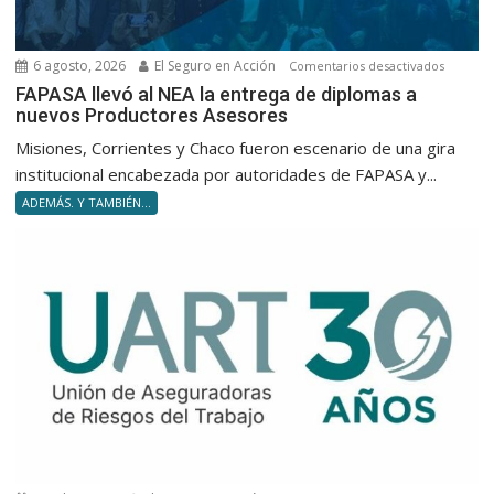
6 agosto, 2026
El Seguro en Acción
en
Comentarios desactivados
FAPASA
FAPASA llevó al NEA la entrega de diplomas a
nuevos Productores Asesores
llevó
al
Misiones, Corrientes y Chaco fueron escenario de una gira
NEA
institucional encabezada por autoridades de FAPASA y...
la
ADEMÁS. Y TAMBIÉN...
entrega
de
diploma
a
nuevos
Product
Asesore