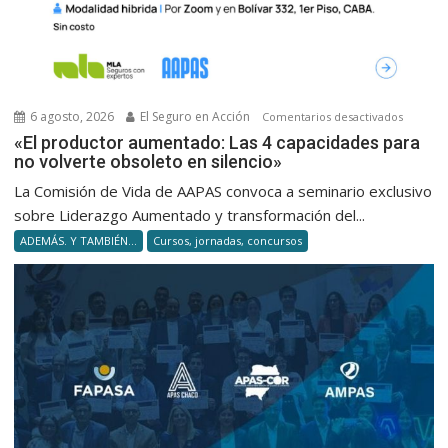
6 agosto, 2026
El Seguro en Acción
en
Comentarios desactivados
«El
«El productor aumentado: Las 4 capacidades para
no volverte obsoleto en silencio»
product
aumenta
La Comisión de Vida de AAPAS convoca a seminario exclusivo
Las
sobre Liderazgo Aumentado y transformación del...
4
ADEMÁS. Y TAMBIÉN...
Cursos, jornadas, concursos
capacid
para
no
volverte
obsolet
en
silencio