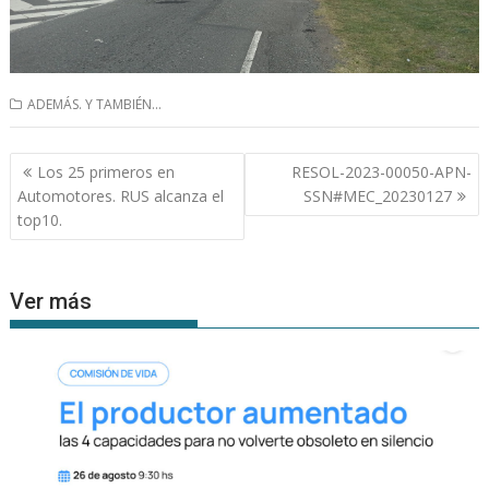
ADEMÁS. Y TAMBIÉN...
Navegación
Los 25 primeros en
RESOL-2023-00050-APN-
de
Automotores. RUS alcanza el
SSN#MEC_20230127
entradas
top10.
Ver más