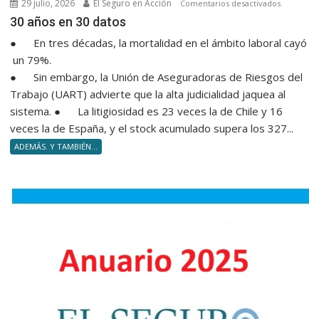
29 julio, 2026
El Seguro en Acción
en
Comentarios desactivados
30 años e
30 años en 30 datos
● En tres décadas, la mortalidad en el ámbito laboral cayó
un 79%.
● Sin embargo, la Unión de Aseguradoras de Riesgos del
Trabajo (UART) advierte que la alta judicialidad jaquea al
sistema. ● La litigiosidad es 23 veces la de Chile y 16
veces la de España, y el stock acumulado supera los 327...
ADEMÁS. Y TAMBIÉN...