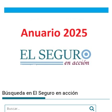
el
Salto
de
Código,
una
fábula
sobre
la
humanidad
en
tiempos
de
algoritmos
Búsqueda en El Seguro en acción