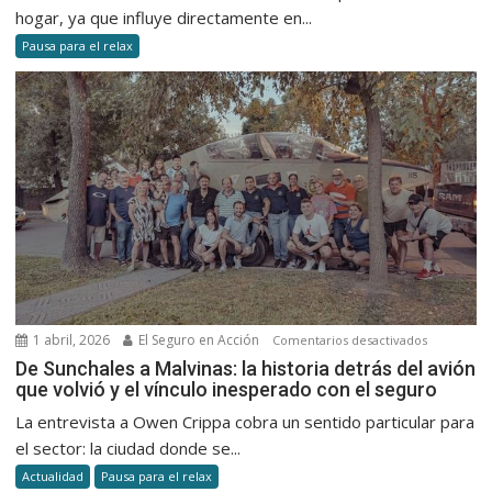
colchón
hogar, ya que influye directamente en...
y
Pausa para el relax
mejorar
tu
descans
todos
los
días
1 abril, 2026
El Seguro en Acción
en
Comentarios desactivados
De
De Sunchales a Malvinas: la historia detrás del avión
que volvió y el vínculo inesperado con el seguro
Sunchales
a
La entrevista a Owen Crippa cobra un sentido particular para
Malvinas:
el sector: la ciudad donde se...
la
Actualidad
Pausa para el relax
historia