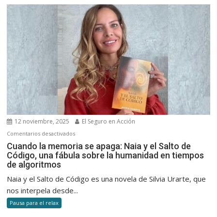
detrás
del
avión
que
volvió
y
el
vínculo
inesperad
con
el
12 noviembre, 2025
El Seguro en Acción
seguro
en
Comentarios desactivados
Cuando
Cuando la memoria se apaga: Naia y el Salto de
Código, una fábula sobre la humanidad en tiempos
la
de algoritmos
memoria
se
Naia y el Salto de Código es una novela de Silvia Urarte, que
apaga:
nos interpela desde...
Naia
Pausa para el relax
y