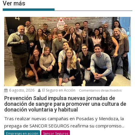
Ver más
6 agosto, 2026
El Seguro en Acción
en
Comentarios desactivados
Prevenc
Prevención Salud impulsa nuevas jornadas de
donación de sangre para promover una cultura de
Salud
donación voluntaria y habitual
impulsa
nuevas
Tras realizar nuevas campañas en Posadas y Mendoza, la
jornada
prepaga de SANCOR SEGUROS reafirma su compromiso...
de
Empresas en acción
Sancor Seguros