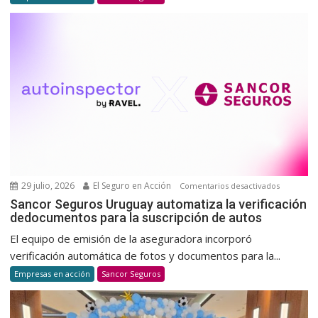
donació
de
sangre
para
promov
una
cultura
de
donació
voluntar
y
habitual
29 julio, 2026
El Seguro en Acción
en
Comentarios desactivados
Sancor
Sancor Seguros Uruguay automatiza la verificación
dedocumentos para la suscripción de autos
Seguros
Uruguay
El equipo de emisión de la aseguradora incorporó
automatiz
verificación automática de fotos y documentos para la...
la
Empresas en acción
Sancor Seguros
verificaci
dedocum
para