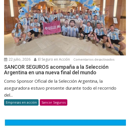
la
suscripci
de
autos
22 julio, 2026
El Seguro en Acción
en
Comentarios desactivados
SANCOR
SANCOR SEGUROS acompaña a la Selección
Argentina en una nueva final del mundo
SEGUROS
acompañ
Como Sponsor Oficial de la Selección Argentina, la
a
aseguradora estuvo presente durante todo el recorrido
la
del...
Selección
Empresas en acción
Sancor Seguros
Argentina
en
una
nueva
final