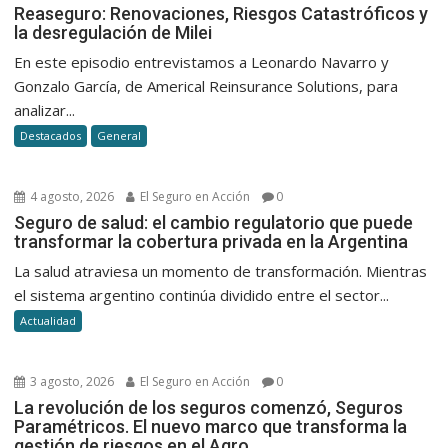
Reasegu
Reaseguro: Renovaciones, Riesgos Catastróficos y
la desregulación de Milei
Renovac
Riesgos
En este episodio entrevistamos a Leonardo Navarro y
Catastró
Gonzalo García, de Americal Reinsurance Solutions, para
y
analizar...
la
Destacados
General
desregu
de
Milei
4 agosto, 2026
El Seguro en Acción
0
Seguro de salud: el cambio regulatorio que puede
transformar la cobertura privada en la Argentina
La salud atraviesa un momento de transformación. Mientras
el sistema argentino continúa dividido entre el sector...
Actualidad
3 agosto, 2026
El Seguro en Acción
0
La revolución de los seguros comenzó, Seguros
Paramétricos. El nuevo marco que transforma la
gestión de riesgos en el Agro