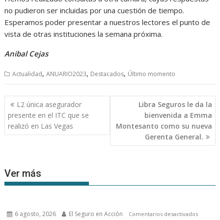
no pudieron ser incluidas por una cuestión de tiempo.
Esperamos poder presentar a nuestros lectores el punto de
vista de otras instituciones la semana próxima.
Anibal Cejas
,
,
,
Actualidad
ANUARIO2023
Destacados
Último momento
Navegación
L2 única asegurador
Libra Seguros le da la
de
presente en el ITC que se
bienvenida a Emma
entradas
realizó en Las Vegas
Montesanto como su nueva
Gerenta General.
Ver más
6 agosto, 2026
El Seguro en Acción
en
Comentarios desactivados