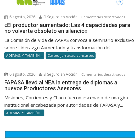
6 agosto, 2026
El Seguro en Acción
en
Comentarios desactivados
«El
«El productor aumentado: Las 4 capacidades para
no volverte obsoleto en silencio»
product
aumenta
La Comisión de Vida de AAPAS convoca a seminario exclusivo
Las
sobre Liderazgo Aumentado y transformación del...
4
ADEMÁS. Y TAMBIÉN...
Cursos, jornadas, concursos
capacid
para
no
6 agosto, 2026
El Seguro en Acción
en
Comentarios desactivados
volverte
FAPASA
FAPASA llevó al NEA la entrega de diplomas a
obsolet
nuevos Productores Asesores
llevó
en
al
Misiones, Corrientes y Chaco fueron escenario de una gira
silencio
NEA
institucional encabezada por autoridades de FAPASA y...
la
ADEMÁS. Y TAMBIÉN...
entrega
de
diploma
a