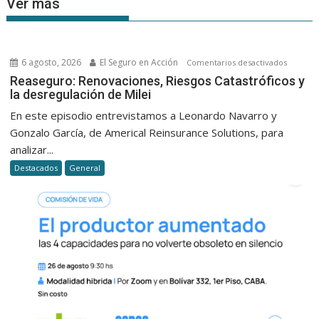
Ver más
6 agosto, 2026
El Seguro en Acción
en
Comentarios desactivados
Reasegu
Reaseguro: Renovaciones, Riesgos Catastróficos y
la desregulación de Milei
Renovac
Riesgos
En este episodio entrevistamos a Leonardo Navarro y
Catastró
Gonzalo García, de Americal Reinsurance Solutions, para
y
analizar...
la
Destacados
General
desregu
de
Milei