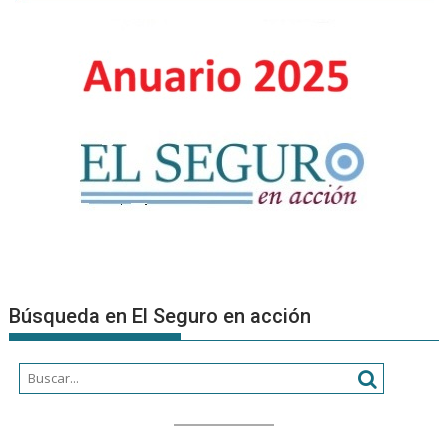
nuevos
Product
Asesore
Búsqueda en El Seguro en acción