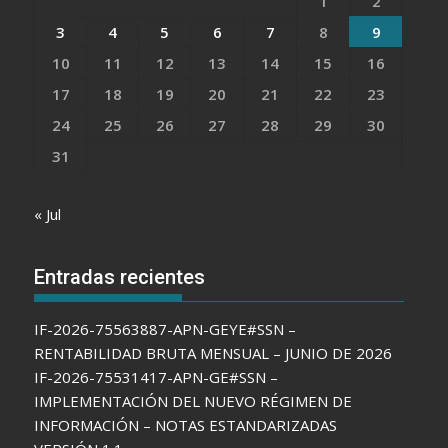
1
2
3
4
5
6
7
8
9
10
11
12
13
14
15
16
17
18
19
20
21
22
23
24
25
26
27
28
29
30
31
« Jul
Entradas recientes
IF-2026-75563887-APN-GEYE#SSN –
RENTABILIDAD BRUTA MENSUAL – JUNIO DE 2026
IF-2026-75531417-APN-GE#SSN –
IMPLEMENTACIÓN DEL NUEVO RÉGIMEN DE
INFORMACIÓN – NOTAS ESTANDARIZADAS