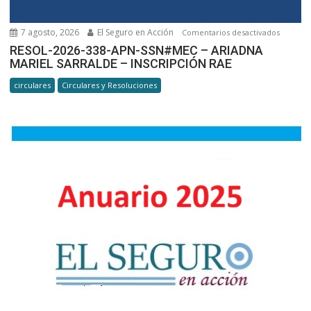
1.1.
7 agosto, 2026
El Seguro en Acción
en
Comentarios desactivados
RESOL-
RESOL-2026-338-APN-SSN#MEC – ARIADNA
MARIEL SARRALDE – INSCRIPCIÓN RAE
2026-
338-
circulares
Circulares y Resoluciones
APN-
SSN#ME
ARIADN
MARIEL
SARRAL
–
INSCRIP
RAE