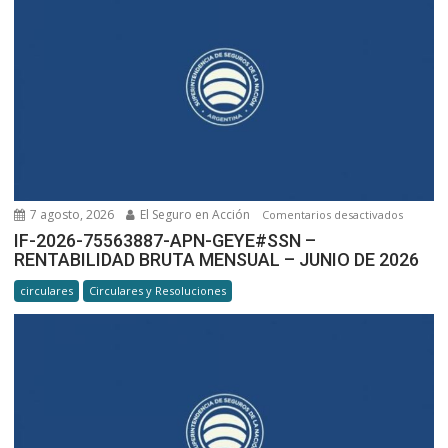
7 agosto, 2026
El Seguro en Acción
en
Comentarios desactivados
IF-
IF-2026-75563887-APN-GEYE#SSN –
RENTABILIDAD BRUTA MENSUAL – JUNIO DE 2026
2026-
7556388
circulares
Circulares y Resoluciones
APN-
GEYE#SS
RENTABI
BRUTA
MENSUA
–
JUNIO