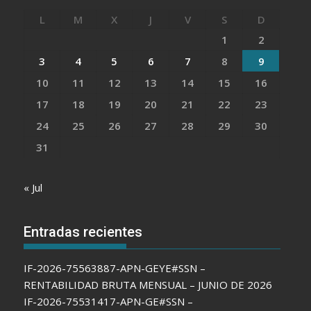
L
M
X
J
V
S
D
1
2
3
4
5
6
7
8
9
10
11
12
13
14
15
16
17
18
19
20
21
22
23
24
25
26
27
28
29
30
31
« Jul
Entradas recientes
IF-2026-75563887-APN-GEYE#SSN –
RENTABILIDAD BRUTA MENSUAL – JUNIO DE 2026
IF-2026-75531417-APN-GE#SSN –