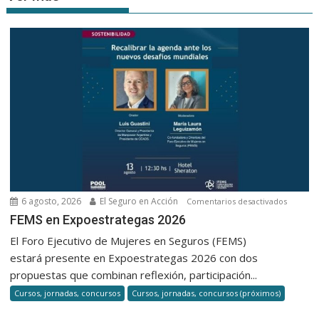
6 agosto, 2026
El Seguro en Acción
en
Comentarios desactivados
FEMS
FEMS en Expoestrategas 2026
en
El Foro Ejecutivo de Mujeres en Seguros (FEMS)
Expoest
estará presente en Expoestrategas 2026 con dos
2026
propuestas que combinan reflexión, participación...
Cursos, jornadas, concursos
Cursos, jornadas, concursos (próximos)