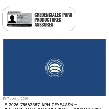
7 agosto, 2026
IF-2026-75563887-APN-GEYE#SSN –