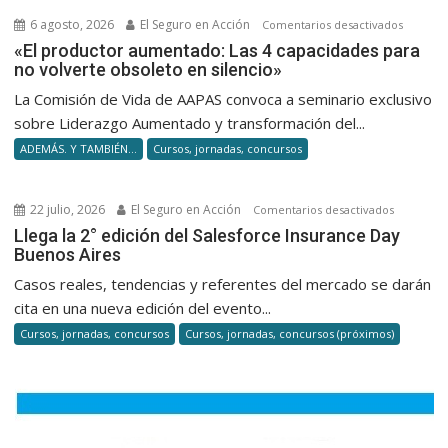
6 agosto, 2026
El Seguro en Acción
en
Comentarios desactivados
«El
«El productor aumentado: Las 4 capacidades para
no volverte obsoleto en silencio»
product
aumenta
La Comisión de Vida de AAPAS convoca a seminario exclusivo
Las
sobre Liderazgo Aumentado y transformación del...
4
ADEMÁS. Y TAMBIÉN...
Cursos, jornadas, concursos
capacid
para
no
22 julio, 2026
El Seguro en Acción
en
Comentarios desactivados
volverte
Llega
Llega la 2° edición del Salesforce Insurance Day
obsolet
Buenos Aires
la
en
2°
Casos reales, tendencias y referentes del mercado se darán
silencio
edición
cita en una nueva edición del evento...
del
Cursos, jornadas, concursos
Cursos, jornadas, concursos (próximos)
Salesforc
Insurance
Day
Buenos
Aires