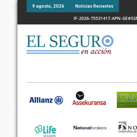
Skip
9 agosto, 2026
Noticias Recientes
to
content
IF-2026-75531417-APN-GE#S