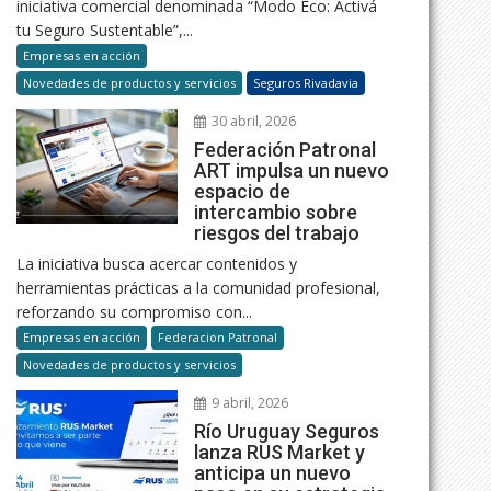
iniciativa comercial denominada “Modo Eco: Activá
tu Seguro Sustentable”,...
Empresas en acción
Novedades de productos y servicios
Seguros Rivadavia
30 abril, 2026
Federación Patronal
ART impulsa un nuevo
espacio de
intercambio sobre
riesgos del trabajo
La iniciativa busca acercar contenidos y
herramientas prácticas a la comunidad profesional,
reforzando su compromiso con...
Empresas en acción
Federacion Patronal
Novedades de productos y servicios
9 abril, 2026
Río Uruguay Seguros
lanza RUS Market y
anticipa un nuevo