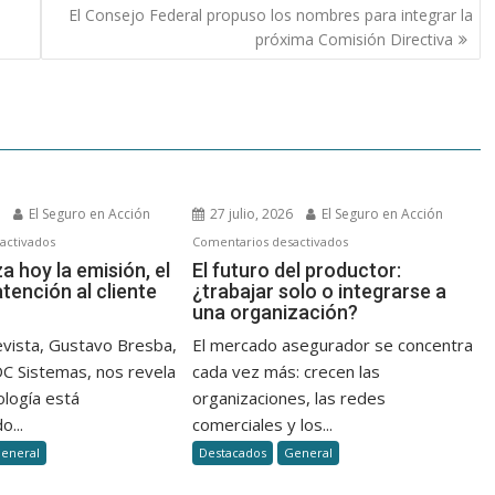
El Consejo Federal propuso los nombres para integrar la
próxima Comisión Directiva
6
El Seguro en Acción
27 julio, 2026
El Seguro en Acción
en
en
activados
Comentarios desactivados
Así
El
za hoy la emisión, el
El futuro del productor:
atención al cliente
¿trabajar solo o integrarse a
se
futuro
una organización?
agiliza
del
hoy
productor:
evista, Gustavo Bresba,
El mercado asegurador se concentra
la
¿trabajar
DC Sistemas, nos revela
cada vez más: crecen las
emisión,
solo
ología está
organizaciones, las redes
el
o
o...
comerciales y los...
cobro
integrarse
eneral
Destacados
General
y
a
la
una