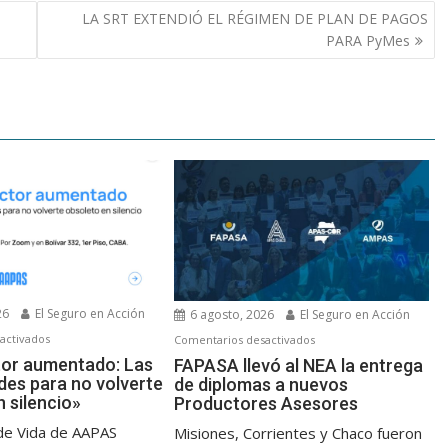
LA SRT EXTENDIÓ EL RÉGIMEN DE PLAN DE PAGOS
PARA PyMes
26
El Seguro en Acción
6 agosto, 2026
El Seguro en Acción
en
en
activados
Comentarios desactivados
«El
FAPASA
tor aumentado: Las
FAPASA llevó al NEA la entrega
des para no volverte
de diplomas a nuevos
productor
llevó
 silencio»
Productores Asesores
aumentado:
al
Las
NEA
de Vida de AAPAS
Misiones, Corrientes y Chaco fueron
4