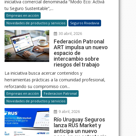
iniciativa comercial denominada “Modo Eco: Activá
tu Seguro Sustentable”,...
Empresas en acción
Novedades de productos y servicios
Seguros Rivadavia
30 abril, 2026
Federación Patronal
ART impulsa un nuevo
espacio de
intercambio sobre
riesgos del trabajo
La iniciativa busca acercar contenidos y
herramientas prácticas a la comunidad profesional,
reforzando su compromiso con...
Empresas en acción
Federacion Patronal
Novedades de productos y servicios
9 abril, 2026
Río Uruguay Seguros
lanza RUS Market y
anticipa un nuevo