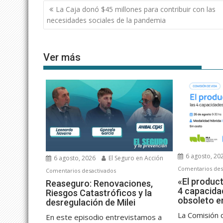
Navegación
La Caja donó $45 millones para contribuir con las
de
necesidades sociales de la pandemia
entradas
Ver más
6 agosto, 20
6 agosto, 2026
El Seguro en Acción
Comentarios des
en
Comentarios desactivados
«El produc
Reaseguro:
Reaseguro: Renovaciones,
4 capacida
Riesgos Catastróficos y la
Renovaciones,
obsoleto en
desregulación de Milei
Riesgos
Catastróficos
La Comisión 
En este episodio entrevistamos a