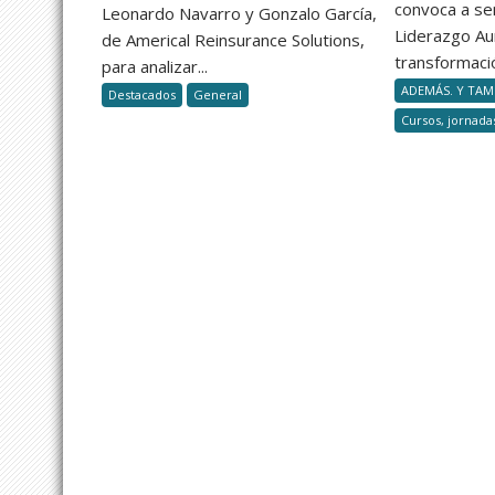
y
convoca a se
Leonardo Navarro y Gonzalo García,
la
Liderazgo A
de Americal Reinsurance Solutions,
desregulación
transformació
para analizar...
de
ADEMÁS. Y TAMB
Destacados
General
Milei
Cursos, jornada