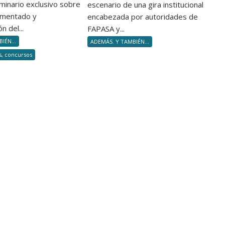
la
minario exclusivo sobre
escenario de una gira institucional
capacidades
entrega
umentado y
encabezada por autoridades de
para
de
n del...
FAPASA y...
no
diplomas
IÉN...
ADEMÁS. Y TAMBIÉN...
volverte
a
s, concursos
obsoleto
nuevos
en
Productores
silencio»
Asesores