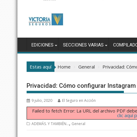
EDICIONES
SECCIONES VARIAS
COMPILAD
Estas aquí
Home
General
Privacidad: Cóm
Privacidad: Cómo configurar Instagram 
9 julio, 2020
El Seguro en Acción
Failed to fetch Error: La URL del archivo PDF d
clic aquí
,
ADEMÁS. Y TAMBIÉN...
General