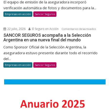
El equipo de emisión de la aseguradora incorporó
automatiz
verificación automática de fotos y documentos para la...
la
Empresas en acción
Sancor Seguros
verificaci
dedocum
para
22 julio, 2026
El Seguro en Acción
en
Comentarios desactivados
la
SANCOR
SANCOR SEGUROS acompaña a la Selección
suscripci
Argentina en una nueva final del mundo
SEGUROS
de
acompañ
Como Sponsor Oficial de la Selección Argentina, la
autos
a
aseguradora estuvo presente durante todo el recorrido
la
del...
Selección
Empresas en acción
Sancor Seguros
Argentina
en
una
nueva
final
del
mundo