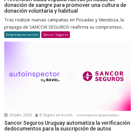
donación de sangre para promover una cultura de
Salud
donación voluntaria y habitual
impulsa
nuevas
Tras realizar nuevas campañas en Posadas y Mendoza, la
jornada
prepaga de SANCOR SEGUROS reafirma su compromiso...
de
Empresas en acción
Sancor Seguros
donació
de
sangre
para
promov
una
cultura
de
donació
voluntar
y
habitual
29 julio, 2026
El Seguro en Acción
en
Comentarios desactivados
Sancor
Sancor Seguros Uruguay automatiza la verificación
dedocumentos para la suscripción de autos
Seguros
Uruguay