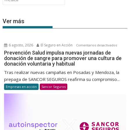
Ver más
6 agosto, 2026
El Seguro en Acción
en
Comentarios desactivados
Prevenc
Prevención Salud impulsa nuevas jornadas de
donación de sangre para promover una cultura de
Salud
donación voluntaria y habitual
impulsa
nuevas
Tras realizar nuevas campañas en Posadas y Mendoza, la
jornada
prepaga de SANCOR SEGUROS reafirma su compromiso...
de
Empresas en acción
Sancor Seguros
donació
de
sangre
para
promov
una
cultura