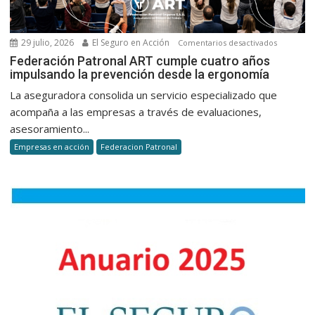
29 julio, 2026
El Seguro en Acción
en
Comentarios desactivados
Federaci
Federación Patronal ART cumple cuatro años
impulsando la prevención desde la ergonomía
Patronal
ART
La aseguradora consolida un servicio especializado que
cumple
acompaña a las empresas a través de evaluaciones,
cuatro
asesoramiento...
años
Empresas en acción
Federacion Patronal
impulsan
la
prevenci
desde
la
ergonomí