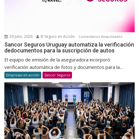
de
donació
voluntar
y
habitual
29 julio, 2026
El Seguro en Acción
en
Comentarios desactivados
Sancor
Sancor Seguros Uruguay automatiza la verificación
dedocumentos para la suscripción de autos
Seguros
Uruguay
El equipo de emisión de la aseguradora incorporó
automatiz
verificación automática de fotos y documentos para la...
la
Empresas en acción
Sancor Seguros
verificaci
dedocum
para
la
suscripci
de
autos