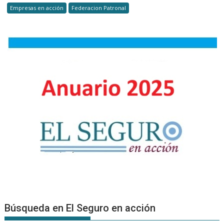
Empresas en acción
Federacion Patronal
impulsan
la
prevenci
desde
la
ergonomí
Búsqueda en El Seguro en acción