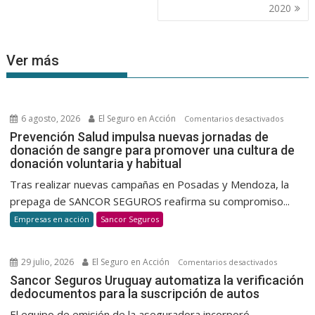
2020
Ver más
6 agosto, 2026
El Seguro en Acción
en
Comentarios desactivados
Prevenc
Prevención Salud impulsa nuevas jornadas de
donación de sangre para promover una cultura de
Salud
donación voluntaria y habitual
impulsa
nuevas
Tras realizar nuevas campañas en Posadas y Mendoza, la
jornada
prepaga de SANCOR SEGUROS reafirma su compromiso...
de
Empresas en acción
Sancor Seguros
donació
de
sangre
29 julio, 2026
El Seguro en Acción
en
Comentarios desactivados
para
Sancor
Sancor Seguros Uruguay automatiza la verificación
promov
dedocumentos para la suscripción de autos
Seguros
una
Uruguay
El equipo de emisión de la aseguradora incorporó