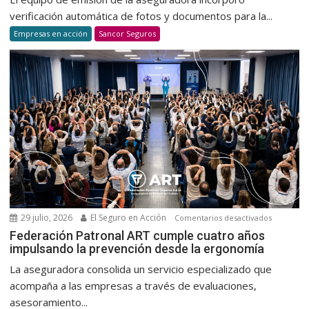
cultura
automatiz
verificación automática de fotos y documentos para la...
de
la
Empresas en acción
Sancor Seguros
donació
verificaci
voluntar
dedocum
y
para
habitual
la
suscripci
de
autos
29 julio, 2026
El Seguro en Acción
en
Comentarios desactivados
Federaci
Federación Patronal ART cumple cuatro años
impulsando la prevención desde la ergonomía
Patronal
ART
La aseguradora consolida un servicio especializado que
cumple
acompaña a las empresas a través de evaluaciones,
cuatro
asesoramiento...
años