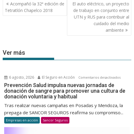
Navegación
Acompañó la 32ª edición de
El auto eléctrico, un proyecto
de
Tetratlón Chapelco 2018
de trabajo en conjunto entre
entradas
UTN y RUS para contribuir al
cuidado del medio
ambiente
Ver más
6 agosto, 2026
El Seguro en Acción
en
Comentarios desactivados
Prevenc
Prevención Salud impulsa nuevas jornadas de
donación de sangre para promover una cultura de
Salud
donación voluntaria y habitual
impulsa
nuevas
Tras realizar nuevas campañas en Posadas y Mendoza, la
jornada
prepaga de SANCOR SEGUROS reafirma su compromiso...
de
Empresas en acción
Sancor Seguros
donació
de