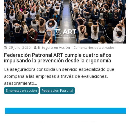
de
autos
29 julio, 2026
El Seguro en Acción
en
Comentarios desactivados
Federaci
Federación Patronal ART cumple cuatro años
impulsando la prevención desde la ergonomía
Patronal
ART
La aseguradora consolida un servicio especializado que
cumple
acompaña a las empresas a través de evaluaciones,
cuatro
asesoramiento...
años
Empresas en acción
Federacion Patronal
impulsan
la
prevenci
desde
la
ergonomí