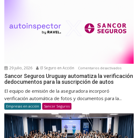
sangre
para
promov
una
cultura
de
donació
voluntar
y
habitual
29 julio, 2026
El Seguro en Acción
en
Comentarios desactivados
Sancor
Sancor Seguros Uruguay automatiza la verificación
dedocumentos para la suscripción de autos
Seguros
Uruguay
El equipo de emisión de la aseguradora incorporó
automatiz
verificación automática de fotos y documentos para la...
la
Empresas en acción
Sancor Seguros
verificaci
dedocum
para
la
suscripci