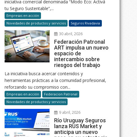
iniciativa comercial denominada “Modo Eco: Activá
tu Seguro Sustentable”,...
Empresas en acción
Novedades de productos y servicios
Seguros Rivadavia
30 abril, 2026
Federación Patronal
ART impulsa un nuevo
espacio de
intercambio sobre
riesgos del trabajo
La iniciativa busca acercar contenidos y
herramientas prácticas a la comunidad profesional,
reforzando su compromiso con...
Empresas en acción
Federacion Patronal
Novedades de productos y servicios
9 abril, 2026
Río Uruguay Seguros
lanza RUS Market y
anticipa un nuevo