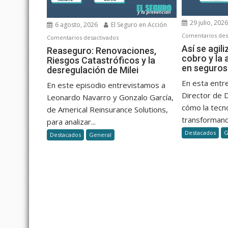
29 julio, 202
6 agosto, 2026
El Seguro en Acción
Comentarios des
en
Comentarios desactivados
Así se agili
Reaseguro:
Reaseguro: Renovaciones,
cobro y la 
Riesgos Catastróficos y la
Renovaciones,
en seguros
desregulación de Milei
Riesgos
Catastróficos
En esta entr
En este episodio entrevistamos a
y
Director de 
Leonardo Navarro y Gonzalo García,
la
cómo la tecn
de Americal Reinsurance Solutions,
desregulación
transformand
para analizar...
de
Destacados
G
Destacados
General
Milei