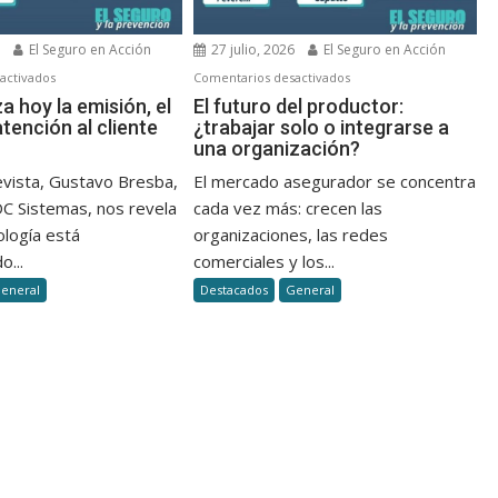
6
El Seguro en Acción
27 julio, 2026
El Seguro en Acción
en
en
activados
Comentarios desactivados
Así
El
za hoy la emisión, el
El futuro del productor:
atención al cliente
¿trabajar solo o integrarse a
se
futuro
una organización?
agiliza
del
hoy
productor:
evista, Gustavo Bresba,
El mercado asegurador se concentra
la
¿trabajar
DC Sistemas, nos revela
cada vez más: crecen las
emisión,
solo
ología está
organizaciones, las redes
el
o
o...
comerciales y los...
cobro
integrarse
eneral
Destacados
General
y
a
la
una
atención
organización?
al
cliente
en
seguros