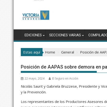
EDICIONES
SECCIONES VARIAS
COMPILAD
Estas aquí
Home
General
Posición de AAP
Posición de AAPAS sobre demora en pa
22 mayo, 2024
El Seguro en Acción
Nicolás Saurit y Gabriela Bruzzese, Presidente y Vi
y la Prevención.
Los representantes de los Productores Asesores de 