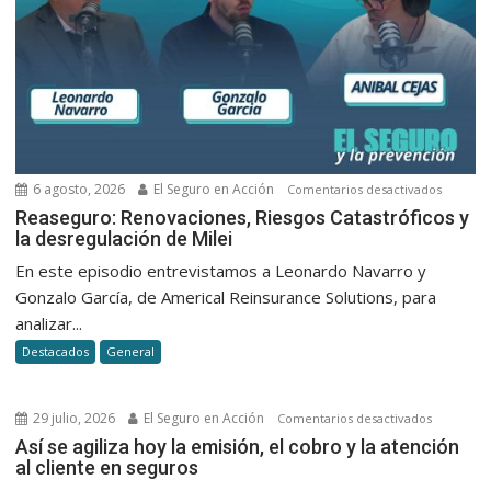
6 agosto, 2026
El Seguro en Acción
en
Comentarios desactivados
Reasegu
Reaseguro: Renovaciones, Riesgos Catastróficos y
la desregulación de Milei
Renovac
Riesgos
En este episodio entrevistamos a Leonardo Navarro y
Catastró
Gonzalo García, de Americal Reinsurance Solutions, para
y
analizar...
la
Destacados
General
desregu
de
Milei
29 julio, 2026
El Seguro en Acción
en
Comentarios desactivados
Así
Así se agiliza hoy la emisión, el cobro y la atención
al cliente en seguros
se
agiliza