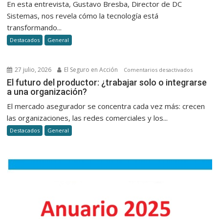
En esta entrevista, Gustavo Bresba, Director de DC
hoy
Sistemas, nos revela cómo la tecnología está
la
transformando...
emisión,
Destacados
General
el
cobro
y
27 julio, 2026
El Seguro en Acción
en
Comentarios desactivados
la
El
El futuro del productor: ¿trabajar solo o integrarse
atención
a una organización?
futuro
al
del
El mercado asegurador se concentra cada vez más: crecen
cliente
productor
las organizaciones, las redes comerciales y los...
en
¿trabajar
seguros
Destacados
General
solo
o
integrars
a
una
organizac