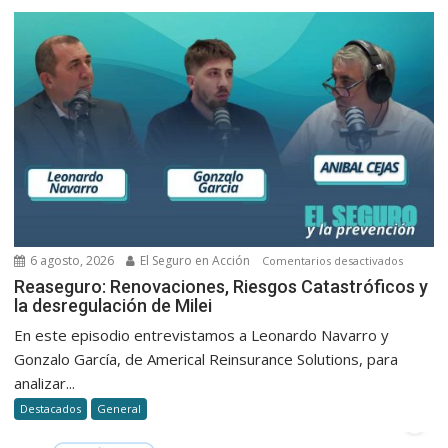
6 agosto, 2026
El Seguro en Acción
en
Comentarios desactivados
Reasegu
Reaseguro: Renovaciones, Riesgos Catastróficos y
la desregulación de Milei
Renovac
Riesgos
En este episodio entrevistamos a Leonardo Navarro y
Catastró
Gonzalo García, de Americal Reinsurance Solutions, para
y
analizar...
la
Destacados
General
desregu
de