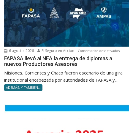
en
silencio
6 agosto, 2026
El Seguro en Acción
en
Comentarios desactivados
FAPASA
FAPASA llevó al NEA la entrega de diplomas a
nuevos Productores Asesores
llevó
al
Misiones, Corrientes y Chaco fueron escenario de una gira
NEA
institucional encabezada por autoridades de FAPASA y...
la
ADEMÁS. Y TAMBIÉN...
entrega
de
diploma
a
nuevos
Product
Asesore