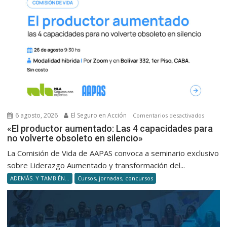
Milei
6 agosto, 2026
El Seguro en Acción
en
Comentarios desactivados
«El
«El productor aumentado: Las 4 capacidades para
no volverte obsoleto en silencio»
product
aumenta
La Comisión de Vida de AAPAS convoca a seminario exclusivo
Las
sobre Liderazgo Aumentado y transformación del...
4
ADEMÁS. Y TAMBIÉN...
Cursos, jornadas, concursos
capacid
para
no
volverte
obsolet