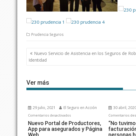
Prudencia Seguros
Navegación
Nuevo Servicio de Asistencia en los Seguros de Ro
de
Identidad
entradas
Ver más
29 julio, 2021
El Seguro en Acción
30 abril, 202
en
Comentarios desactivados
Comentarios des
Nuevo
Nuevo Portal de Productores,
“No tuvimo
App para asegurados y Página
facturació
Portal
Web
personas h
de