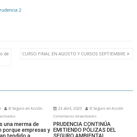
bo de
CURSO FINAL EN AGOSTO Y CURSOS SEPTIEMBRE
0
El Seguro en Acción
23 abril, 2020
El Seguro en Acción
en
en
activados
Comentarios desactivados
“No
PRUDENCIA
s una merma de
PRUDENCIA CONTINÚA
n porque empresas y
EMITIENDO PÓLIZAS DEL
tuvimos
CONTINÚA
an tendido a
SEGURO AMBIENTAL
una
EMITIENDO