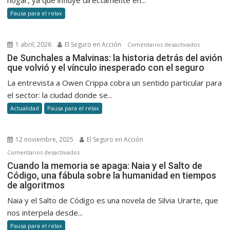
hogar, ya que influye directamente en...
y
Pausa para el relax
mejorar
tu
descans
1 abril, 2026
El Seguro en Acción
en
Comentarios desactivados
todos
De
De Sunchales a Malvinas: la historia detrás del avión
los
que volvió y el vínculo inesperado con el seguro
Sunchales
días
a
La entrevista a Owen Crippa cobra un sentido particular para
Malvinas:
el sector: la ciudad donde se...
la
Actualidad
Pausa para el relax
historia
detrás
del
12 noviembre, 2025
El Seguro en Acción
avión
en
Comentarios desactivados
que
Cuando
Cuando la memoria se apaga: Naia y el Salto de
volvió
Código, una fábula sobre la humanidad en tiempos
la
y
de algoritmos
memoria
el
se
Naia y el Salto de Código es una novela de Silvia Urarte, que
vínculo
apaga:
nos interpela desde...
inesperad
Naia
con
Pausa para el relax