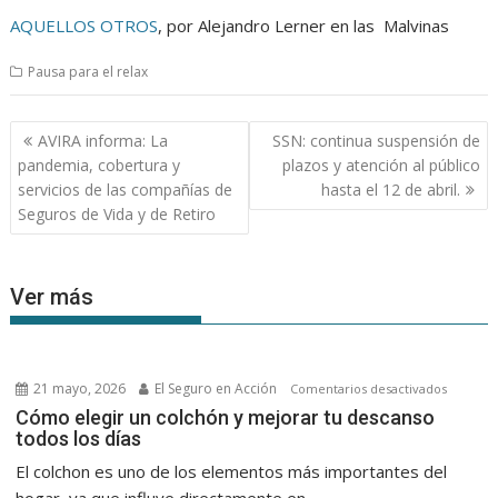
AQUELLOS OTROS
, por Alejandro Lerner en las Malvinas
Pausa para el relax
Navegación
AVIRA informa: La
SSN: continua suspensión de
de
pandemia, cobertura y
plazos y atención al público
entradas
servicios de las compañías de
hasta el 12 de abril.
Seguros de Vida y de Retiro
Ver más
21 mayo, 2026
El Seguro en Acción
en
Comentarios desactivados
Cómo
Cómo elegir un colchón y mejorar tu descanso
todos los días
elegir
un
El colchon es uno de los elementos más importantes del
colchón