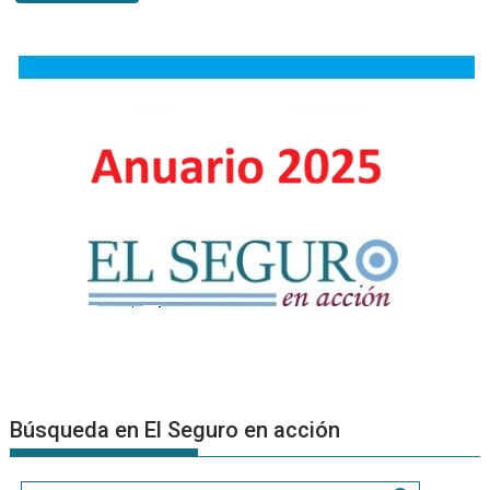
y
el
el
seguro
Salto
de
Código,
una
fábula
sobre
la
humanidad
en
tiempos
de
algoritmos
Búsqueda en El Seguro en acción