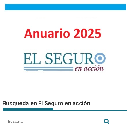
prevenci
desde
la
ergonomí
Búsqueda en El Seguro en acción