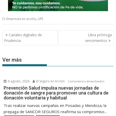
,
Empresas en acción
LIFE
Navegación
Canales digitales de
Libra prórroga
de
Prudencia
vencimientos
entradas
Ver más
6 agosto, 2026
El Seguro en Acción
en
Comentarios desactivados
Prevenc
Prevención Salud impulsa nuevas jornadas de
donación de sangre para promover una cultura de
Salud
donación voluntaria y habitual
impulsa
nuevas
Tras realizar nuevas campañas en Posadas y Mendoza, la
jornada
prepaga de SANCOR SEGUROS reafirma su compromiso...
de