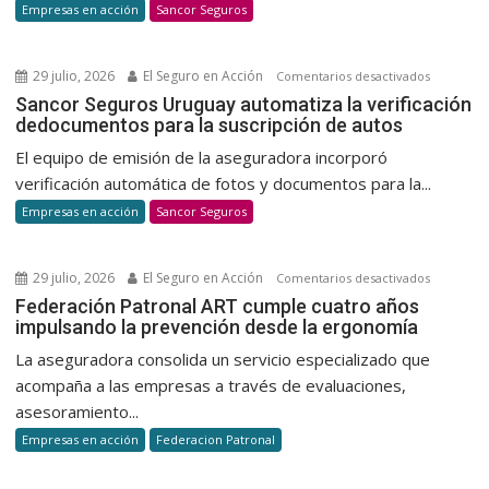
Empresas en acción
Sancor Seguros
donació
de
sangre
29 julio, 2026
El Seguro en Acción
en
Comentarios desactivados
para
Sancor
Sancor Seguros Uruguay automatiza la verificación
promov
dedocumentos para la suscripción de autos
Seguros
una
Uruguay
El equipo de emisión de la aseguradora incorporó
cultura
automatiz
verificación automática de fotos y documentos para la...
de
la
Empresas en acción
Sancor Seguros
donació
verificaci
voluntar
dedocum
y
para
29 julio, 2026
El Seguro en Acción
en
Comentarios desactivados
habitual
la
Federaci
Federación Patronal ART cumple cuatro años
suscripci
impulsando la prevención desde la ergonomía
Patronal
de
ART
La aseguradora consolida un servicio especializado que
autos
cumple
acompaña a las empresas a través de evaluaciones,
cuatro
asesoramiento...
años
Empresas en acción
Federacion Patronal
impulsan
la