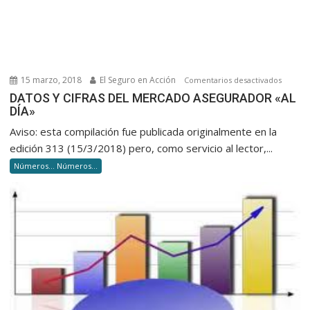
15 marzo, 2018
El Seguro en Acción
en
Comentarios desactivados
DATOS
DATOS Y CIFRAS DEL MERCADO ASEGURADOR «AL
DÍA»
Y
CIFRAS
Aviso: esta compilación fue publicada originalmente en la
DEL
edición 313 (15/3/2018) pero, como servicio al lector,...
MERCA
Números... Números...
ASEGU
«AL
DÍA»