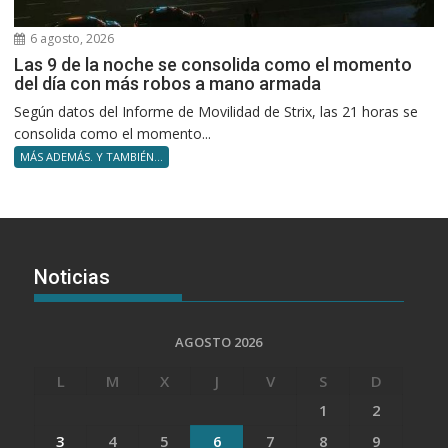
6 agosto, 2026
Las 9 de la noche se consolida como el momento
del día con más robos a mano armada
Según datos del Informe de Movilidad de Strix, las 21 horas se
consolida como el momento...
MÁS ADEMÁS. Y TAMBIÉN...
Noticias
AGOSTO 2026
L
M
X
J
V
S
D
1
2
3
4
5
6
7
8
9