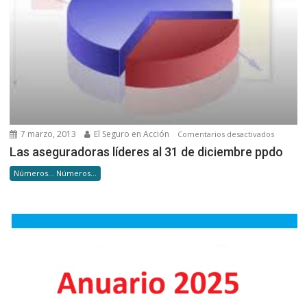
7 marzo, 2013
El Seguro en Acción
en
Comentarios desactivados
Las
Las aseguradoras líderes al 31 de diciembre ppdo
asegurad
Números... Números...
líderes
al
31
de
diciemb
ppdo