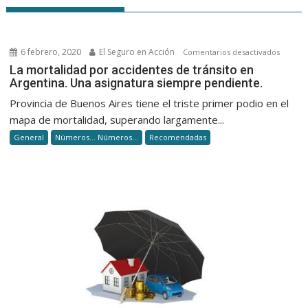
6 febrero, 2020
El Seguro en Acción
en
Comentarios desactivados
La
La mortalidad por accidentes de tránsito en
Argentina. Una asignatura siempre pendiente.
mortali
por
Provincia de Buenos Aires tiene el triste primer podio en el
acciden
mapa de mortalidad, superando largamente...
de
General
Números... Números...
Recomendadas
tránsito
en
Argenti
Una
asignat
siempr
pendien