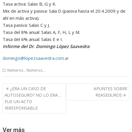
Tasa activa: Salas B, G y K.
Mix de activa y pasiva: Sala D (pasiva hasta el 20.4.2009 y de
ahí en más activa).
Tasa pasiva: Salas C y J.
Tasa del 8% anual: Salas A, F, H, L y M.
Tasa del 6% anual: Salas E e I.
Informe del Dr. Domingo López Saavedra
domingo@lopezsaavedra.com.ar
Números... Números...
Navegación
¿ERA UN CASO DE
APUNTES SOBRE
de
AUTOSEGURO? NO LO ERA…
REASEGUROS
entradas
FUE UN ACTO
IRRESPONSABLE
Ver más