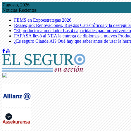
Skip
7 agosto, 2026
to
Noticias Recientes
content
FEMS en Expoestrategas 2026
Reaseguro: Renovaciones, Riesgos Catastróficos y la desregula
"El productor aumentado: Las 4 capacidades para no volverte o
FAPASA llevó al NEA la entrega de diplomas a nuevos Produc
¿Es seguro Claude AI? Qué hay que saber antes de usar la herr