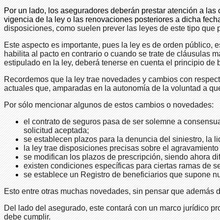
Por un lado, los aseguradores deberán prestar atención a las c
vigencia de la ley o las renovaciones posteriores a dicha fech
disposiciones, como suelen prever las leyes de este tipo que
Este aspecto es importante, pues la ley es de orden público, 
habilita al pacto en contrario o cuando se trate de cláusulas 
estipulado en la ley, deberá tenerse en cuenta el principio de
Recordemos que la ley trae novedades y cambios con respecto 
actuales que, amparadas en la autonomía de la voluntad a que 
Por sólo mencionar algunos de estos cambios o novedades:
el contrato de seguros pasa de ser solemne a consensual
solicitud aceptada;
se establecen plazos para la denuncia del siniestro, la li
la ley trae disposiciones precisas sobre el agravamiento
se modifican los plazos de prescripción, siendo ahora d
existen condiciones específicas para ciertas ramas de se
se establece un Registro de beneficiarios que supone n
Esto entre otras muchas novedades, sin pensar que además d
Del lado del asegurado, este contará con un marco jurídico pr
debe cumplir.