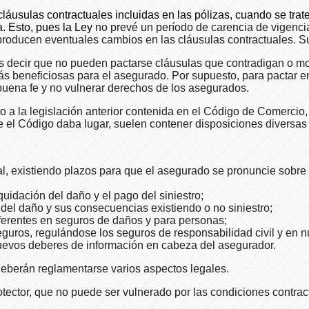
láusulas contractuales incluidas en las pólizas, cuando se trat
a. Esto, pues la Ley
no prevé un período de carencia de vigenci
 producen eventuales cambios en las cláusulas contractuales. Su
es decir que no pueden pactarse cláusulas que contradigan o modi
más beneficiosas para el asegurado. Por supuesto, para pactar en
 buena fe y no vulnerar derechos de los asegurados.
a la legislación anterior contenida en el Código de Comercio, 
el Código daba lugar, suelen contener disposiciones diversas a
, existiendo plazos para que el asegurado se pronuncie sobre si
quidación del daño y el pago del siniestro;
 del daño y sus consecuencias existiendo o no siniestro;
iferentes en seguros de daños y para personas;
guros, regulándose los seguros de responsabilidad civil y en nu
uevos deberes de información en cabeza del asegurador.
eberán reglamentarse varios aspectos legales.
otector, que no puede ser vulnerado por las condiciones contrac