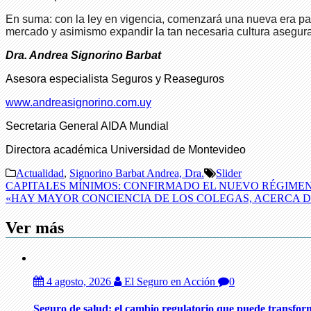
En suma: con la ley en vigencia, comenzará una nueva era par
mercado y asimismo expandir la tan necesaria cultura asegura
Dra. Andrea Signorino Barbat
Asesora especialista Seguros y Reaseguros
www.andreasignorino.com.uy
Secretaria General AIDA Mundial
Directora académica Universidad de Montevideo
Actualidad
,
Signorino Barbat Andrea, Dra.
Slider
Navegación
CAPITALES MÍNIMOS: CONFIRMADO EL NUEVO RÉGIME
«HAY MAYOR CONCIENCIA DE LOS COLEGAS, ACERCA D
de
entradas
Ver más
4 agosto, 2026
El Seguro en Acción
0
Seguro de salud: el cambio regulatorio que puede transfor