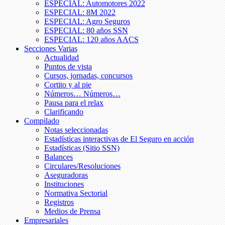
ESPECIAL: Automotores 2022
ESPECIAL: 8M 2022
ESPECIAL: Agro Seguros
ESPECIAL: 80 años SSN
ESPECIAL: 120 años AACS
Secciones Varias
Actualidad
Puntos de vista
Cursos, jornadas, concursos
Cortito y al pie
Números… Números…
Pausa para el relax
Clarificando
Compilado
Notas seleccionadas
Estadísticas interactivas de El Seguro en acción
Estadísticas (Sitio SSN)
Balances
Circulares/Resoluciones
Aseguradoras
Instituciones
Normativa Sectorial
Registros
Medios de Prensa
Empresariales