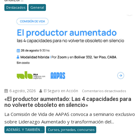
la
Destacados
General
desregu
de
Milei
6 agosto, 2026
El Seguro en Acción
en
Comentarios desactivados
«El
«El productor aumentado: Las 4 capacidades para
no volverte obsoleto en silencio»
product
aumenta
La Comisión de Vida de AAPAS convoca a seminario exclusivo
Las
sobre Liderazgo Aumentado y transformación del...
4
ADEMÁS. Y TAMBIÉN...
Cursos, jornadas, concursos
capacid
para