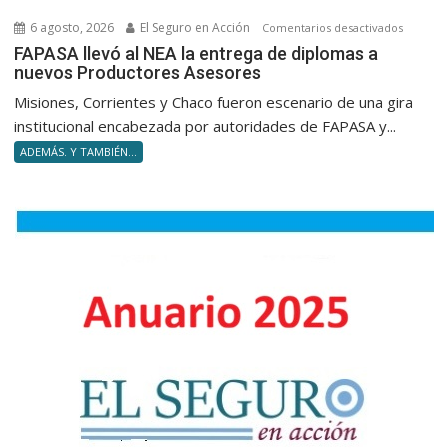
no
6 agosto, 2026
El Seguro en Acción
en
Comentarios desactivados
volverte
FAPASA
FAPASA llevó al NEA la entrega de diplomas a
obsolet
nuevos Productores Asesores
llevó
en
al
Misiones, Corrientes y Chaco fueron escenario de una gira
silencio
NEA
institucional encabezada por autoridades de FAPASA y...
la
ADEMÁS. Y TAMBIÉN...
entrega
de
diploma
a
nuevos
Product
Asesore