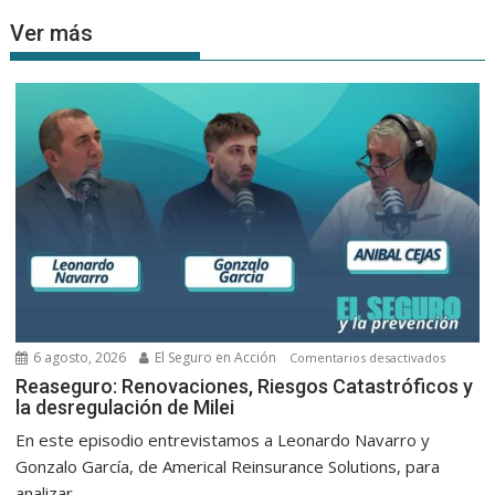
Ver más
6 agosto, 2026
El Seguro en Acción
en
Comentarios desactivados
Reasegu
Reaseguro: Renovaciones, Riesgos Catastróficos y
la desregulación de Milei
Renovac
Riesgos
En este episodio entrevistamos a Leonardo Navarro y
Catastró
Gonzalo García, de Americal Reinsurance Solutions, para
y
analizar...