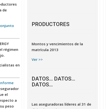
roductores
a de
PRODUCTORES
onjunto
NERGY
Montos y vencimientos de la
del régimen
matrícula 2013
jo.
Ver >>
ialistas en
DATOS… DATOS…
 informe
DATOS…
 asegurador
ue el
especto a
Las aseguradoras líderes al 31 de
 su peso