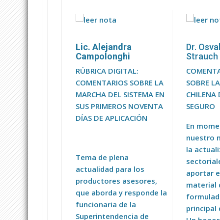
Lic. Alejandra
Dr. Osva
Campolonghi
Strauch
RÚBRICA DIGITAL:
COMENTA
COMENTARIOS SOBRE LA
SOBRE LA
MARCHA DEL SISTEMA EN
CHILENA
SUS PRIMEROS NOVENTA
SEGURO
DÍAS DE APLICACIÓN
En momen
nuestro 
la actual
Tema de plena
sectoria
actualidad para los
aportar e
productores asesores,
material 
que aborda y responde la
formulad
funcionaria de la
principal
Superintendencia de
Un honor