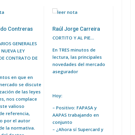
ldo Contreras
Raúl Jorge Carreira
CORTITO Y AL PIE…
RIOS GENERALES
En TRES minutos de
 NUEVA LEY
lectura, las principales
 DE CONTRATO DE
novedades del mercado
asegurador
tos en que en
mercado se discute
ización de las leyes
Hoy:
les, nos complace
ste valioso
– Positivo: FAPASA y
de referencia,
AAPAS trabajando en
o por el autor
conjunto
 de la normativa.
– ¿Ahora sí Supercard y
 del doctor