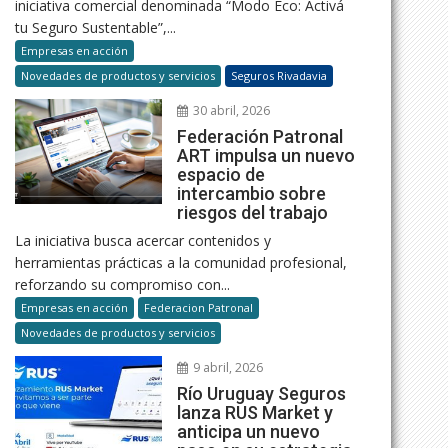
iniciativa comercial denominada “Modo Eco: Activá
tu Seguro Sustentable”,...
Empresas en acción
Novedades de productos y servicios
Seguros Rivadavia
30 abril, 2026
Federación Patronal
ART impulsa un nuevo
espacio de
intercambio sobre
riesgos del trabajo
La iniciativa busca acercar contenidos y
herramientas prácticas a la comunidad profesional,
reforzando su compromiso con...
Empresas en acción
Federacion Patronal
Novedades de productos y servicios
9 abril, 2026
Río Uruguay Seguros
lanza RUS Market y
anticipa un nuevo