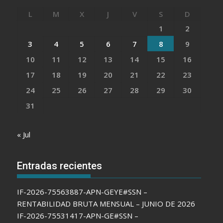
L
M
X
J
V
S
D
1
2
3
4
5
6
7
8
9
10
11
12
13
14
15
16
17
18
19
20
21
22
23
24
25
26
27
28
29
30
31
« Jul
Entradas recientes
IF-2026-75563887-APN-GEYE#SSN –
RENTABILIDAD BRUTA MENSUAL – JUNIO DE 2026
IF-2026-75531417-APN-GE#SSN –