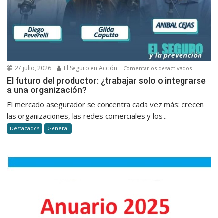
cliente
en
seguros
27 julio, 2026
El Seguro en Acción
en
Comentarios desactivados
El
El futuro del productor: ¿trabajar solo o integrarse
a una organización?
futuro
del
El mercado asegurador se concentra cada vez más: crecen
productor
las organizaciones, las redes comerciales y los...
¿trabajar
Destacados
General
solo
o
integrars
a
una
organizac