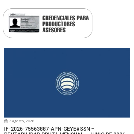
7 agosto, 2026
IF-2026-75563887-APN-GEYE#SSN –