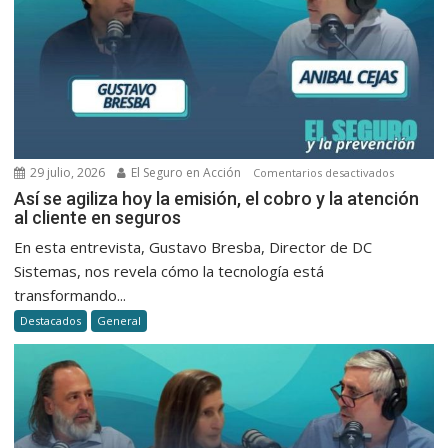
29 julio, 2026
El Seguro en Acción
en
Comentarios desactivados
Así
Así se agiliza hoy la emisión, el cobro y la atención
al cliente en seguros
se
agiliza
En esta entrevista, Gustavo Bresba, Director de DC
hoy
Sistemas, nos revela cómo la tecnología está
la
transformando...
emisión,
Destacados
General
el
cobro
y
la
atención
al