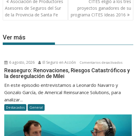
Asociación de Productores
CITES eligió a los tres
de
Asesores de Seguros del Sur
proyectos ganadores de su
entradas
de la Provincia de Santa Fe
programa CITES Ideas 2016
Ver más
6 agosto, 2026
El Seguro en Acción
en
Comentarios desactivados
Reasegu
Reaseguro: Renovaciones, Riesgos Catastróficos y
la desregulación de Milei
Renovac
Riesgos
En este episodio entrevistamos a Leonardo Navarro y
Catastró
Gonzalo García, de Americal Reinsurance Solutions, para
y
analizar...
la
Destacados
General
desregu
de
Milei