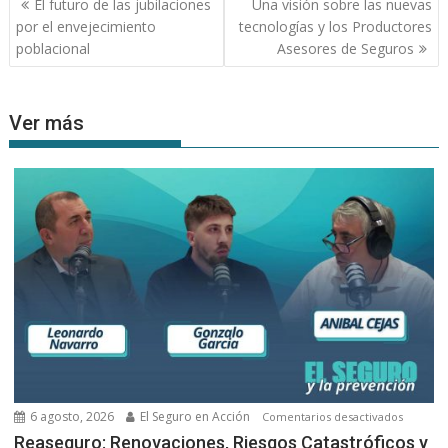
El futuro de las jubilaciones
Una visión sobre las nuevas
de
por el envejecimiento
tecnologías y los Productores
entradas
poblacional
Asesores de Seguros
Ver más
6 agosto, 2026
El Seguro en Acción
en
Comentarios desactivados
Reasegu
Reaseguro: Renovaciones, Riesgos Catastróficos y