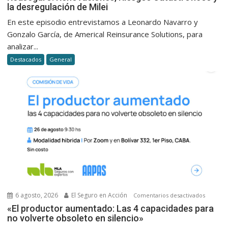
la desregulación de Milei
Renovac
Riesgos
En este episodio entrevistamos a Leonardo Navarro y
Catastró
Gonzalo García, de Americal Reinsurance Solutions, para
y
analizar...
la
Destacados
General
desregu
de
Milei
6 agosto, 2026
El Seguro en Acción
en
Comentarios desactivados
«El
«El productor aumentado: Las 4 capacidades para
no volverte obsoleto en silencio»
product