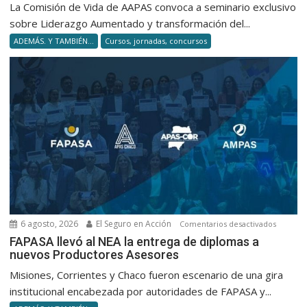
aumenta
La Comisión de Vida de AAPAS convoca a seminario exclusivo
Las
sobre Liderazgo Aumentado y transformación del...
4
ADEMÁS. Y TAMBIÉN...
Cursos, jornadas, concursos
capacid
para
no
volverte
obsolet
en
silencio
6 agosto, 2026
El Seguro en Acción
en
Comentarios desactivados
FAPASA
FAPASA llevó al NEA la entrega de diplomas a
nuevos Productores Asesores
llevó
al
Misiones, Corrientes y Chaco fueron escenario de una gira
NEA
institucional encabezada por autoridades de FAPASA y...
la