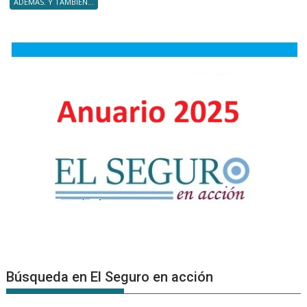
ADEMÁS. Y TAMBIÉN...
entrega
de
diploma
a
nuevos
Product
Asesore
Búsqueda en El Seguro en acción