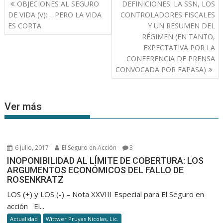
Navegación
OBJECIONES AL SEGURO
DEFINICIONES: LA SSN, LOS
de
DE VIDA (V): …PERO LA VIDA
CONTROLADORES FISCALES
entradas
ES CORTA
Y UN RESUMEN DEL
RÉGIMEN (EN TANTO,
EXPECTATIVA POR LA
CONFERENCIA DE PRENSA
CONVOCADA POR FAPASA)
Ver más
6 julio, 2017
El Seguro en Acción
3
INOPONIBILIDAD AL LÍMITE DE COBERTURA: LOS
ARGUMENTOS ECONÓMICOS DEL FALLO DE
ROSENKRATZ
LOS (+) y LOS (-) – Nota XXVIII Especial para El Seguro en
acción El...
Actualidad
Wittwer Pruyas Nicolas, Lic.