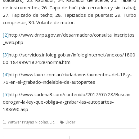
soldadas); 23. Radiador; 24. Radiador de aceite; 25. Tablero
de instrumentos; 26. Tapa de baúl (sin cerradura y sin traba);
27. Tapizado de techo; 28. Tapizados de puertas; 29. Turbo
compresor; 30. Volante de motor.
[2]
http://www.dnrpa.gov.ar/desarmadero/consulta_inscriptos
_web.php
[3]
http://servicios.infoleg.gob.ar/infolegInternet/anexos/1800
00-184999/182428/norma.htm
[4]
http://www.lavoz.com.ar/ciudadanos/aumentos-del-18-y-
76-en-el-grabado-indeleble-de-autopartes
[5]
http://www.cadena3.com/contenido/2017/07/28/Buscan-
derogar-la-ley-que-obliga-a-grabar-las-autopartes-
188690.asp
Wittwer Pruyas Nicolas, Lic.
Slider