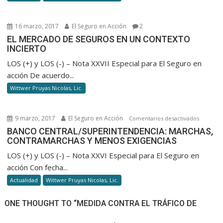
16 marzo, 2017
El Seguro en Acción
2
EL MERCADO DE SEGUROS EN UN CONTEXTO
INCIERTO
LOS (+) y LOS (-) – Nota XXVII Especial para El Seguro en
acción De acuerdo...
Wittwer Pruyas Nicolas, Lic.
9 marzo, 2017
El Seguro en Acción
en
Comentarios desactivados
BANCO
BANCO CENTRAL/SUPERINTENDENCIA: MARCHAS,
CONTRAMARCHAS Y MENOS EXIGENCIAS
CENTRAL
MARCHAS
LOS (+) y LOS (-) – Nota XXVI Especial para El Seguro en
CONTRA
acción Con fecha...
Y
Actualidad
Wittwer Pruyas Nicolas, Lic.
MENOS
EXIGENC
ONE THOUGHT TO “MEDIDA CONTRA EL TRÁFICO DE