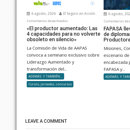
6 agosto, 2026
El Seguro en Acción
6 agosto, 20
en
Comentarios desactivados
Comentarios des
«El
«El productor aumentado: Las
FAPASA lle
4 capacidades para no volverte
de diploma
productor
obsoleto en silencio»
Productor
aumentado:
Las
La Comisión de Vida de AAPAS
Misiones, Co
4
convoca a seminario exclusivo sobre
escenario de 
capacidades
Liderazgo Aumentado y
encabezada 
para
transformación del...
FAPASA y...
no
ADEMÁS. Y TAMBIÉN...
ADEMÁS. Y TAMB
volverte
Cursos, jornadas, concursos
obsoleto
en
silencio»
LEAVE A COMMENT