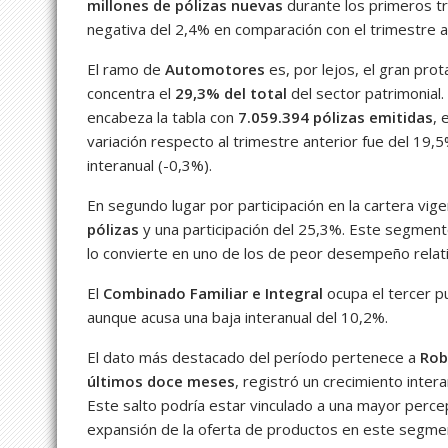
millones de pólizas nuevas
durante los primeros tr
negativa del 2,4% en comparación con el trimestre an
El ramo de
Automotores
es, por lejos, el gran pro
concentra el
29,3% del total
del sector patrimonial.
encabeza la tabla con
7.059.394 pólizas emitidas
, 
variación respecto al trimestre anterior fue del 1
interanual (-0,3%).
En segundo lugar por participación en la cartera vi
pólizas
y una participación del 25,3%. Este segmento
lo convierte en uno de los de peor desempeño relati
El
Combinado Familiar e Integral
ocupa el tercer p
aunque acusa una baja interanual del 10,2%.
El dato más destacado del período pertenece a
Rob
últimos doce meses
, registró un crecimiento inter
Este salto podría estar vinculado a una mayor perce
expansión de la oferta de productos en este segme