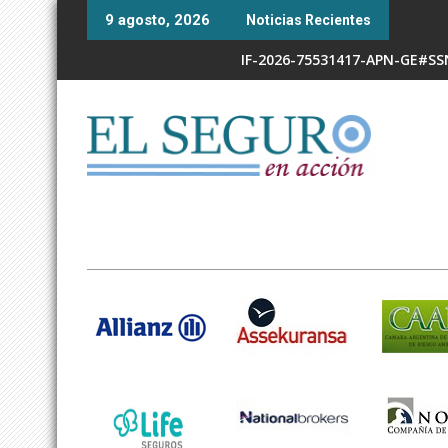
Skip
9 agosto, 2026
Noticias Recientes
to
content
IF-2026-75531417-APN-GE#S