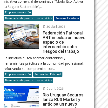
iniciativa comercial denominada “Modo Eco: Activá
tu Seguro Sustentable”,...
Empresas en acción
Novedades de productos y servicios
Seguros Rivadavia
30 abril, 2026
Federación Patronal
ART impulsa un nuevo
espacio de
intercambio sobre
riesgos del trabajo
La iniciativa busca acercar contenidos y
herramientas prácticas a la comunidad profesional,
reforzando su compromiso con...
Empresas en acción
Federacion Patronal
Novedades de productos y servicios
9 abril, 2026
Río Uruguay Seguros
lanza RUS Market y
anticipa un nuevo