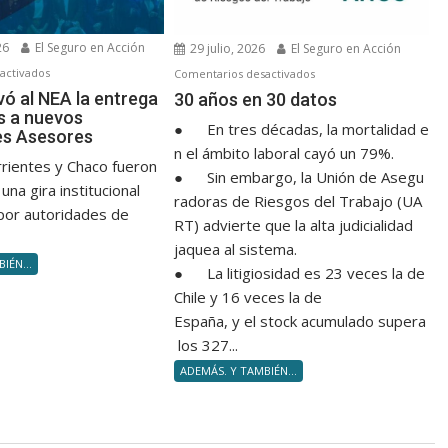
26
El Seguro en Acción
29 julio, 2026
El Seguro en Acción
en
en
activados
Comentarios desactivados
FAPASA
30 años en 30 datos
vó al NEA la entrega
30 años en 30 datos
s a nuevos
llevó
● En tres décadas, la mortalidad e
es Asesores
al
n el ámbito laboral cayó un 79%.
NEA
rrientes y Chaco fueron
● Sin embargo, la Unión de Asegu
la
una gira institucional
radoras de Riesgos del Trabajo (UA
entrega
por autoridades de
RT) advierte que la alta judicialidad
de
jaquea al sistema.
diplomas
IÉN...
a
● La litigiosidad es 23 veces la de
nuevos
Chile y 16 veces la de
Productores
España, y el stock acumulado supera
Asesores
los 327...
ADEMÁS. Y TAMBIÉN...