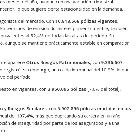
es meses del año, aunque con una variación trimestral
terior, lo que sugiere cierta estacionalidad en la demanda.
tagonista del mercado. Con
10.818.668 pólizas vigentes
,
 En términos de emisión durante el primer trimestre, también
equivalentes al 52,4% de todas las altas del período. Su
9,5%, aunque se mantiene prácticamente estable en comparación
gente aparece
Otros Riesgos Patrimoniales
, con
9.336.607
 registró, sin embargo, una caída interanual del 10,9%, lo que
vo del período.
uesto en vigentes, con
3.960.095 pólizas
(7,6% del total),
o y Riesgos Similares
: con
5.902.896 pólizas emitidas en los
anual del
107,4%
, más que duplicando su cartera en un año.
pción de inseguridad por parte de los asegurados y a una
nto.