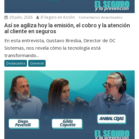
29 julio, 2026
El Seguro en Acción
en
Comentarios desactivados
Así
Así se agiliza hoy la emisión, el cobro y la atención
al cliente en seguros
se
agiliza
En esta entrevista, Gustavo Bresba, Director de DC
hoy
Sistemas, nos revela cómo la tecnología está
la
transformando...
emisión,
Destacados
General
el
cobro
y
la
atención
al
cliente
en
seguros