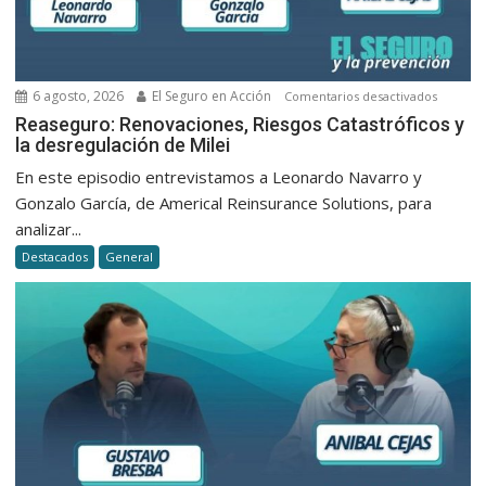
6 agosto, 2026
El Seguro en Acción
en
Comentarios desactivados
Reasegu
Reaseguro: Renovaciones, Riesgos Catastróficos y
la desregulación de Milei
Renovac
Riesgos
En este episodio entrevistamos a Leonardo Navarro y
Catastró
Gonzalo García, de Americal Reinsurance Solutions, para
y
analizar...
la
Destacados
General
desregu
de
Milei