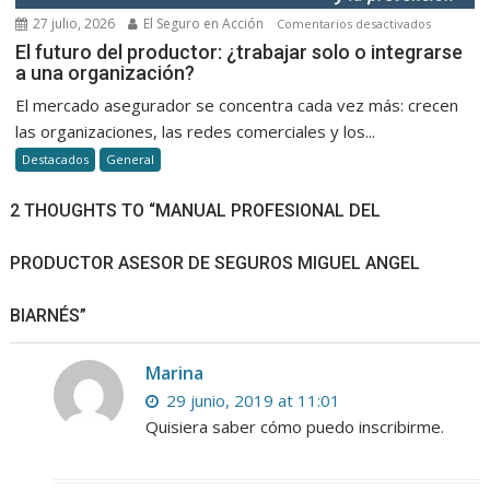
27 julio, 2026
El Seguro en Acción
en
Comentarios desactivados
El
El futuro del productor: ¿trabajar solo o integrarse
a una organización?
futuro
del
El mercado asegurador se concentra cada vez más: crecen
productor
las organizaciones, las redes comerciales y los...
¿trabajar
Destacados
General
solo
o
2 THOUGHTS TO “MANUAL PROFESIONAL DEL
integrars
a
PRODUCTOR ASESOR DE SEGUROS MIGUEL ANGEL
una
organizac
BIARNÉS”
Marina
29 junio, 2019 at 11:01
Quisiera saber cómo puedo inscribirme.