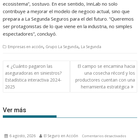
ecosistema”, sostuvo. En ese sentido, InnLab no solo
contribuye a mejorar el modelo de negocio actual, sino que
prepara a La Segunda Seguros para el del futuro. “Queremos
ser protagonistas de lo que viene en la industria, no simples
espectadores”, concluyó.
,
,
Empresas en acción
Grupo La Segunda
La Segunda
Navegación
¿Cuánto pagaron las
El campo se encamina hacia
de
aseguradoras en siniestros?
una cosecha récord y los
entradas
Estadística interactiva 2024-
productores cuentan con una
2025
herramienta estratégica
Ver más
6 agosto, 2026
El Seguro en Acción
en
Comentarios desactivados