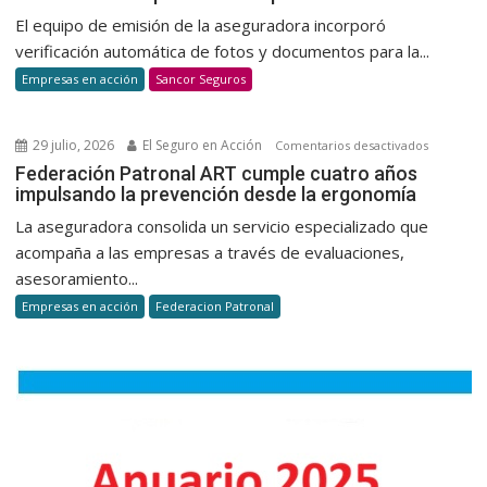
Uruguay
El equipo de emisión de la aseguradora incorporó
automatiz
verificación automática de fotos y documentos para la...
la
Empresas en acción
Sancor Seguros
verificaci
dedocum
para
29 julio, 2026
El Seguro en Acción
en
Comentarios desactivados
la
Federaci
Federación Patronal ART cumple cuatro años
suscripci
impulsando la prevención desde la ergonomía
Patronal
de
ART
La aseguradora consolida un servicio especializado que
autos
cumple
acompaña a las empresas a través de evaluaciones,
cuatro
asesoramiento...
años
Empresas en acción
Federacion Patronal
impulsan
la
prevenci
desde
la
ergonomí