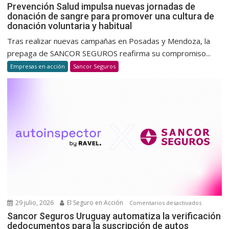
Prevenc
Prevención Salud impulsa nuevas jornadas de
donación de sangre para promover una cultura de
Salud
donación voluntaria y habitual
impulsa
nuevas
Tras realizar nuevas campañas en Posadas y Mendoza, la
jornada
prepaga de SANCOR SEGUROS reafirma su compromiso...
de
Empresas en acción
Sancor Seguros
donació
de
sangre
para
promov
una
cultura
de
donació
voluntar
y
habitual
29 julio, 2026
El Seguro en Acción
en
Comentarios desactivados
Sancor
Sancor Seguros Uruguay automatiza la verificación
dedocumentos para la suscripción de autos
Seguros