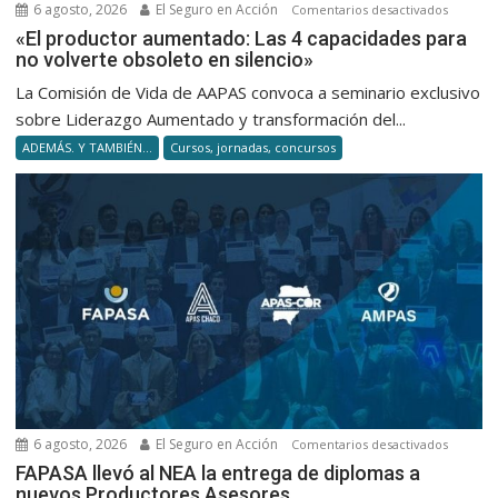
6 agosto, 2026
El Seguro en Acción
en
Comentarios desactivados
«El
«El productor aumentado: Las 4 capacidades para
no volverte obsoleto en silencio»
product
aumenta
La Comisión de Vida de AAPAS convoca a seminario exclusivo
Las
sobre Liderazgo Aumentado y transformación del...
4
ADEMÁS. Y TAMBIÉN...
Cursos, jornadas, concursos
capacid
para
no
volverte
obsolet
en
silencio
6 agosto, 2026
El Seguro en Acción
en
Comentarios desactivados
FAPASA
FAPASA llevó al NEA la entrega de diplomas a
nuevos Productores Asesores
llevó