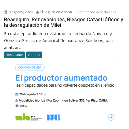
6 agosto, 2026
El Seguro en Acción
en
Comentarios desactivados
Reasegu
Reaseguro: Renovaciones, Riesgos Catastróficos y
la desregulación de Milei
Renovac
Riesgos
En este episodio entrevistamos a Leonardo Navarro y
Catastró
Gonzalo García, de Americal Reinsurance Solutions, para
y
analizar...
la
Destacados
General
desregu
de
Milei