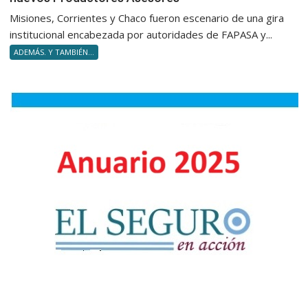
al
Misiones, Corrientes y Chaco fueron escenario de una gira
NEA
institucional encabezada por autoridades de FAPASA y...
la
ADEMÁS. Y TAMBIÉN...
entrega
de
diploma
a
nuevos
Product
Asesore