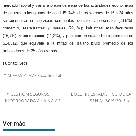
mercado laboral y varía la preponderancia de las actividades económicas
de acuerdo a los grupos de edad. El 74% de los varones de 16 a 24 años
se concentran en: servicios comunales, sociales y personales (23,9%);
comercio, restaurantes y hoteles (22,1%); industrias manufactureras
(16,7%); y construcción (11,2%); y perciben un salario bruto promedio de
$14.512, que equivale a la mitad del salario bruto promedio de los
trabajadores de 25 años y más.
Fuente: SRT
,
ADEMÁS. Y TAMBIÉN...
General
Navegación
GESTIÓN SEGUROS
BOLETÍN ESTADÍSTICO DE LA
de
INCORPORADA A LA A.A.C.S.
SSN AL 30/9/2018
entradas
Ver más