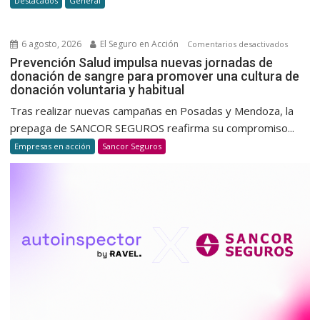
Destacados
General
desregu
de
Milei
6 agosto, 2026
El Seguro en Acción
en
Comentarios desactivados
Prevenc
Prevención Salud impulsa nuevas jornadas de
donación de sangre para promover una cultura de
Salud
donación voluntaria y habitual
impulsa
nuevas
Tras realizar nuevas campañas en Posadas y Mendoza, la
jornada
prepaga de SANCOR SEGUROS reafirma su compromiso...
de
Empresas en acción
Sancor Seguros
donació
de
sangre
para
promov
una
cultura
de
donació
voluntar
y