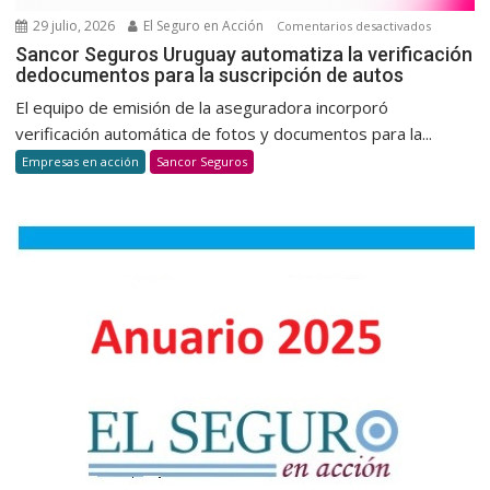
habitual
29 julio, 2026
El Seguro en Acción
en
Comentarios desactivados
Sancor
Sancor Seguros Uruguay automatiza la verificación
dedocumentos para la suscripción de autos
Seguros
Uruguay
El equipo de emisión de la aseguradora incorporó
automatiz
verificación automática de fotos y documentos para la...
la
Empresas en acción
Sancor Seguros
verificaci
dedocum
para
la
suscripci
de
autos