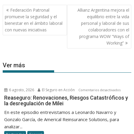
Navegación
Federación Patronal
Allianz Argentina mejora el
de
promueve la seguridad y el
equilibrio entre la vida
entradas
bienestar en el ámbito laboral
personal y laboral de sus
con nuevas iniciativas
colaboradores con el
programa WOW “Ways of
Working”
Ver más
6 agosto, 2026
El Seguro en Acción
en
Comentarios desactivados
Reasegu
Reaseguro: Renovaciones, Riesgos Catastróficos y
la desregulación de Milei
Renovac
Riesgos
En este episodio entrevistamos a Leonardo Navarro y
Catastró
Gonzalo García, de Americal Reinsurance Solutions, para
y
analizar...
la