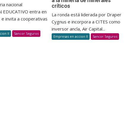
a la minería de minerales
su
regresiva
ia nacional
críticos
ronda
para
EDUCATIVO entra en
La ronda está liderada por Draper
pre-
participar
l e invita a cooperativas
Cygnus e incorpora a CITES como
seed
del
por
inversor ancla, Air Capital...
COOPATHON
ion II
Sancor Seguros
USD
EDUCATIVO
Empresas en accion II
Sancor Seguros
2
millones
para
llevar
la
muongrafía
avanzada
a
la
minería
de
minerales
críticos