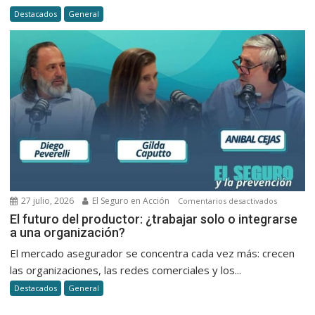
emisión,
Destacados
General
el
cobro
y
la
atención
al
cliente
en
seguros
27 julio, 2026
El Seguro en Acción
en
Comentarios desactivados
El
El futuro del productor: ¿trabajar solo o integrarse
a una organización?
futuro
del
El mercado asegurador se concentra cada vez más: crecen
productor
las organizaciones, las redes comerciales y los...
¿trabajar
Destacados
General
solo
o