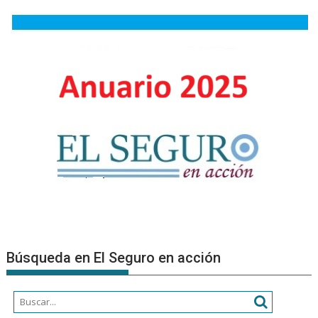
integrars
a
una
organizac
Búsqueda en El Seguro en acción