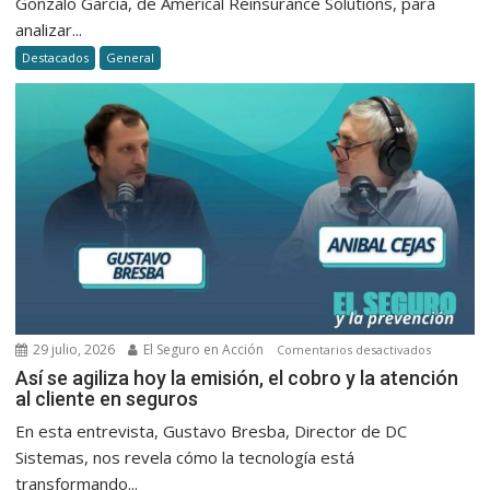
Gonzalo García, de Americal Reinsurance Solutions, para
y
analizar...
la
Destacados
General
desregu
de
Milei
29 julio, 2026
El Seguro en Acción
en
Comentarios desactivados
Así
Así se agiliza hoy la emisión, el cobro y la atención
al cliente en seguros
se
agiliza
En esta entrevista, Gustavo Bresba, Director de DC
hoy
Sistemas, nos revela cómo la tecnología está
la
transformando...