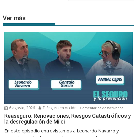
entradas
Ver más
6 agosto, 2026
El Seguro en Acción
en
Comentarios desactivados
Reasegu
Reaseguro: Renovaciones, Riesgos Catastróficos y
la desregulación de Milei
Renovac
Riesgos
En este episodio entrevistamos a Leonardo Navarro y
Catastró