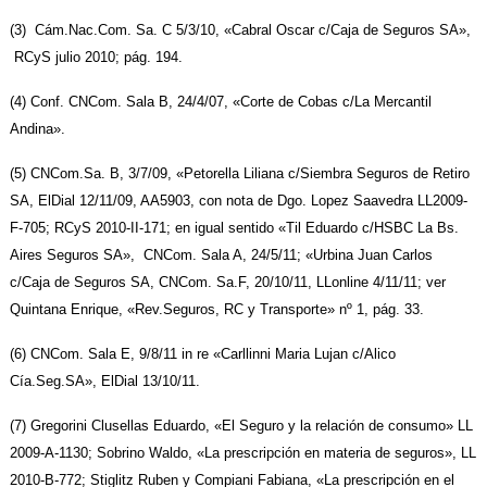
(3) Cám.Nac.Com. Sa. C 5/3/10, «Cabral Oscar c/Caja de Seguros SA»,
RCyS julio 2010; pág. 194.
(4) Conf. CNCom. Sala B, 24/4/07, «Corte de Cobas c/La Mercantil
Andina».
(5) CNCom.Sa. B, 3/7/09, «Petorella Liliana c/Siembra Seguros de Retiro
SA, ElDial 12/11/09, AA5903, con nota de Dgo. Lopez Saavedra LL2009-
F-705; RCyS 2010-II-171; en igual sentido «Til Eduardo c/HSBC La Bs.
Aires Seguros SA», CNCom. Sala A, 24/5/11; «Urbina Juan Carlos
c/Caja de Seguros SA, CNCom. Sa.F, 20/10/11, LLonline 4/11/11; ver
Quintana Enrique, «Rev.Seguros, RC y Transporte» nº 1, pág. 33.
(6) CNCom. Sala E, 9/8/11 in re «Carllinni Maria Lujan c/Alico
Cía.Seg.SA», ElDial 13/10/11.
(7) Gregorini Clusellas Eduardo, «El Seguro y la relación de consumo» LL
2009-A-1130; Sobrino Waldo, «La prescripción en materia de seguros», LL
2010-B-772; Stiglitz Ruben y Compiani Fabiana, «La prescripción en el