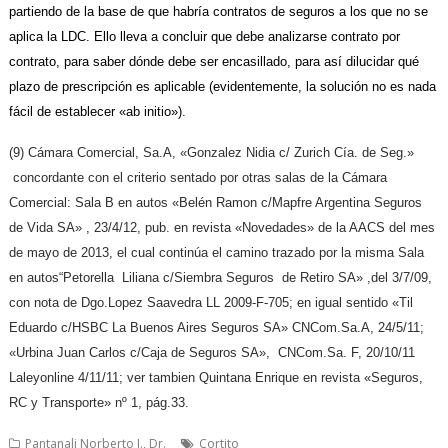
partiendo de la base de que habría contratos de seguros a los que no se
aplica la LDC. Ello lleva a concluir que debe analizarse contrato por
contrato, para saber dónde debe ser encasillado, para así dilucidar qué
plazo de prescripción es aplicable (evidentemente, la solución no es nada
fácil de establecer «ab initio»).
(9) Cámara Comercial, Sa.A, «Gonzalez Nidia c/ Zurich Cía. de Seg.»
concordante con el criterio sentado por otras salas de la Cámara
Comercial: Sala B en autos «Belén Ramon c/Mapfre Argentina Seguros
de Vida SA» , 23/4/12, pub. en revista «Novedades» de la AACS del mes
de mayo de 2013, el cual continúa el camino trazado por la misma Sala
en autos“Petorella Liliana c/Siembra Seguros de Retiro SA» ,del 3/7/09,
con nota de Dgo.Lopez Saavedra LL 2009-F-705; en igual sentido «Til
Eduardo c/HSBC La Buenos Aires Seguros SA» CNCom.Sa.A, 24/5/11;
«Urbina Juan Carlos c/Caja de Seguros SA», CNCom.Sa. F, 20/10/11
Laleyonline 4/11/11; ver tambien Quintana Enrique en revista «Seguros,
RC y Transporte» nº 1, pág.33.
Pantanali Norberto J., Dr.
Cortito