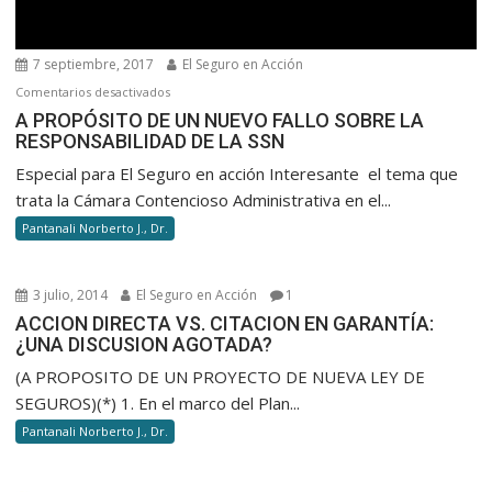
7 septiembre, 2017
El Seguro en Acción
en
Comentarios desactivados
A
A PROPÓSITO DE UN NUEVO FALLO SOBRE LA
RESPONSABILIDAD DE LA SSN
PROPÓSITO
DE
Especial para El Seguro en acción Interesante el tema que
UN
trata la Cámara Contencioso Administrativa en el...
NUEVO
Pantanali Norberto J., Dr.
FALLO
SOBRE
LA
3 julio, 2014
El Seguro en Acción
1
RESPONSABILIDAD
ACCION DIRECTA VS. CITACION EN GARANTÍA:
DE
¿UNA DISCUSION AGOTADA?
LA
(A PROPOSITO DE UN PROYECTO DE NUEVA LEY DE
SSN
SEGUROS)(*) 1. En el marco del Plan...
Pantanali Norberto J., Dr.