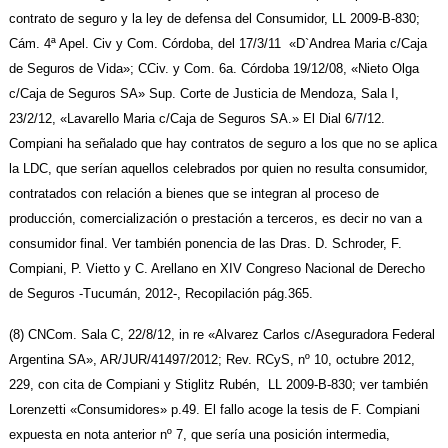
contrato de seguro y la ley de defensa del Consumidor, LL 2009-B-830;
Cám. 4ª Apel. Civ y Com. Córdoba, del 17/3/11 «D`Andrea Maria c/Caja
de Seguros de Vida»; CCiv. y Com. 6a. Córdoba 19/12/08, «Nieto Olga
c/Caja de Seguros SA» Sup.
Corte de Justicia de Mendoza, Sala I,
23/2/12, «Lavarello Maria c/Caja de Seguros SA.»
El Dial 6/7/12.
Compiani ha señalado que hay contratos de seguro a los que no se aplica
la LDC, que serían aquellos celebrados por quien no resulta consumidor,
contratados con relación a bienes que se integran al proceso de
producción, comercialización o prestación a terceros, es decir no van a
consumidor final. Ver también ponencia de las Dras. D. Schroder, F.
Compiani, P. Vietto y C. Arellano en XIV Congreso Nacional de Derecho
de Seguros -Tucumán, 2012-, Recopilación pág.365.
(8) CNCom. Sala C, 22/8/12, in re «Alvarez Carlos c/Aseguradora Federal
Argentina SA», AR/JUR/41497/2012; Rev. RCyS, nº 10, octubre 2012,
229, con cita de Compiani y Stiglitz Rubén, LL 2009-B-830; ver también
Lorenzetti «Consumidores» p.49. El fallo acoge la tesis de F. Compiani
expuesta en nota anterior nº 7, que sería una posición intermedia,