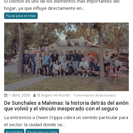
El colchon es uno de los elementos más importantes del
colchón
hogar, ya que influye directamente en...
y
Pausa para el relax
mejorar
tu
descans
todos
los
días
1 abril, 2026
El Seguro en Acción
en
Comentarios desactivados
De
De Sunchales a Malvinas: la historia detrás del avión
que volvió y el vínculo inesperado con el seguro
Sunchales
a
La entrevista a Owen Crippa cobra un sentido particular para
Malvinas:
el sector: la ciudad donde se...
la
Actualidad
Pausa para el relax