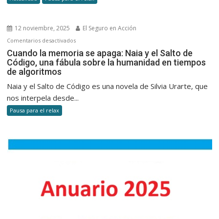
historia
detrás
del
12 noviembre, 2025
El Seguro en Acción
avión
en
Comentarios desactivados
que
Cuando
Cuando la memoria se apaga: Naia y el Salto de
volvió
Código, una fábula sobre la humanidad en tiempos
la
y
de algoritmos
memoria
el
se
Naia y el Salto de Código es una novela de Silvia Urarte, que
vínculo
apaga:
nos interpela desde...
inesperad
Naia
con
Pausa para el relax
y
el
el
seguro
Salto
de
Código,
una
fábula
sobre
la
humanidad