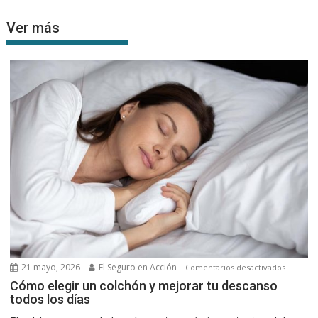
Ver más
21 mayo, 2026
El Seguro en Acción
en
Comentarios desactivados
Cómo
Cómo elegir un colchón y mejorar tu descanso
todos los días
elegir
un