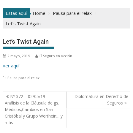
Estas aquí
Home
Pausa para el relax
Let’s Twist Again
Let’s Twist Again
2 mayo, 2019
El Seguro en Acción
Ver aquí
Pausa para el relax
Navegación
Nº 372 – 02/05/19
Diplomatura en Derecho de
de
Análisis de la Cláusula de gs.
Seguros
entradas
Médicos;Cambios en San
Cristóbal y Grupo Werthein;…y
más