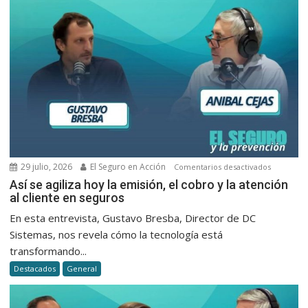
de
Milei
29 julio, 2026
El Seguro en Acción
en
Comentarios desactivados
Así
Así se agiliza hoy la emisión, el cobro y la atención
al cliente en seguros
se
agiliza
En esta entrevista, Gustavo Bresba, Director de DC
hoy
Sistemas, nos revela cómo la tecnología está
la
transformando...
emisión,
Destacados
General
el
cobro
y