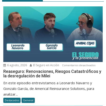
6 agosto, 2026
El Seguro en Acción
en
Comentarios desactivados
Reasegu
Reaseguro: Renovaciones, Riesgos Catastróficos y
la desregulación de Milei
Renovac
Riesgos
En este episodio entrevistamos a Leonardo Navarro y
Catastró
Gonzalo García, de Americal Reinsurance Solutions, para
y
analizar...
la
Destacados
General
desregu