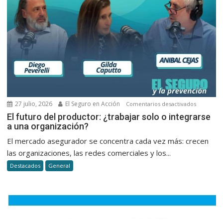
la
atención
al
cliente
en
seguros
27 julio, 2026
El Seguro en Acción
en
Comentarios desactivados
El
El futuro del productor: ¿trabajar solo o integrarse
a una organización?
futuro
del
El mercado asegurador se concentra cada vez más: crecen
productor
las organizaciones, las redes comerciales y los...
¿trabajar
Destacados
General
solo
o
integrars
a
una