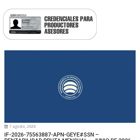
7 agosto, 2026
IF-2026-75563887-APN-GEYE#SSN –