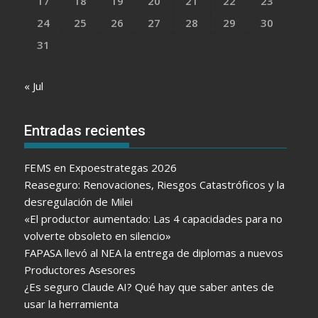
17
18
19
20
21
22
23
24
25
26
27
28
29
30
31
« Jul
Entradas recientes
FEMS en Expoestrategas 2026
Reaseguro: Renovaciones, Riesgos Catastróficos y la
desregulación de Milei
«El productor aumentado: Las 4 capacidades para no
volverte obsoleto en silencio»
FAPASA llevó al NEA la entrega de diplomas a nuevos
Productores Asesores
¿Es seguro Claude AI? Qué hay que saber antes de
usar la herramienta