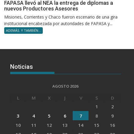
FAPASA llevó al NEA la entrega de diplomas a
nuevos Productores Asesores
Misiones, Corrientes y Chaco fueron escenario de una gira
institucional encabezada por autoridades de FAPASA y...
ADEMÁS. Y TAMBIÉN...
Noticias
AGOSTO 2026
L
M
X
J
V
S
D
1
2
3
4
5
6
7
8
9
10
11
12
13
14
15
16