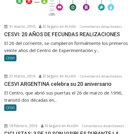
31 marzo, 2016
El Seguro en Acción
en
Comentarios desactivados
CESVI:
CESVI: 20 AÑOS DE FECUNDAS REALIZACIONES
20
El 26 del corriente, se cumplieron formalmente los primeros
AÑOS
veinte años del Centro de Experimentación y...
DE
CESVI
FECUN
REALIZ
31 marzo, 2016
El Seguro en Acción
en
Comentarios desactivados
CESVI
CESVI ARGENTINA celebra su 20 aniversario
ARGENT
El Centro, que abrió sus puertas el 26 de marzo de 1996,
celebra
transitó dos décadas en...
su
CESVI
20
anivers
18 febrero, 2016
El Seguro en Acción
en
Comentarios desactivados
CICLIS
CICLISTAS: 3 DE 10 SON VISIBLES DURANTE LA