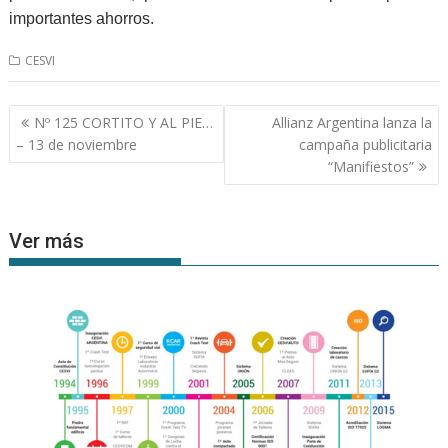
importantes ahorros.
CESVI
Navegación
Nº 125 CORTITO Y AL PIE…
Allianz Argentina lanza la
de
– 13 de noviembre
campaña publicitaria
entradas
“Manifiestos”
Ver más