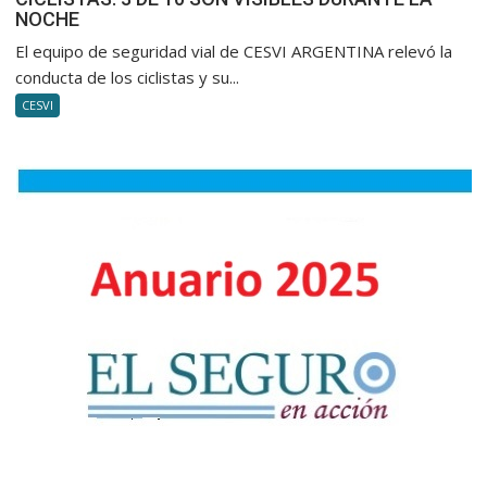
NOCHE
3
DE
El equipo de seguridad vial de CESVI ARGENTINA relevó la
10
conducta de los ciclistas y su...
SON
CESVI
VISIBL
DURA
LA
NOCH