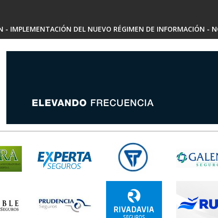
SN - IMPLEMENTACIÓN DEL NUEVO RÉGIMEN DE INFORMACIÓN - N
 - ARIADNA MARIEL SARRALDE - INSCRIPCIÓN RAE