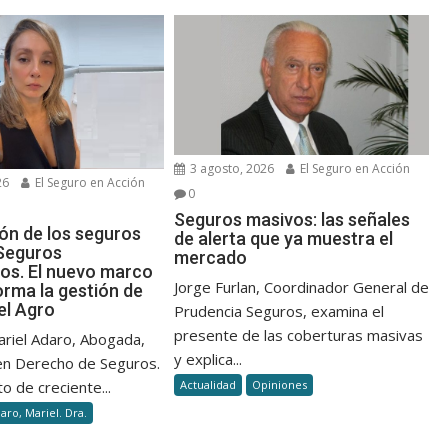
3 agosto, 2026
El Seguro en Acción
26
El Seguro en Acción
0
Seguros masivos: las señales
ión de los seguros
de alerta que ya muestra el
Seguros
mercado
os. El nuevo marco
Jorge Furlan, Coordinador General de
orma la gestión de
el Agro
Prudencia Seguros, examina el
presente de las coberturas masivas
ariel Adaro, Abogada,
y explica...
 en Derecho de Seguros.
o de creciente...
Actualidad
Opiniones
aro, Mariel. Dra.