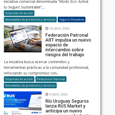
iniciativa comercial denominada “Modo Eco: Activá
tu Seguro Sustentable”,...
Empresas en acción
Novedades de productos y servicios
Seguros Rivadavia
30 abril, 2026
Federación Patronal
ART impulsa un nuevo
espacio de
intercambio sobre
riesgos del trabajo
La iniciativa busca acercar contenidos y
herramientas prácticas a la comunidad profesional,
reforzando su compromiso con...
Empresas en acción
Federacion Patronal
Novedades de productos y servicios
9 abril, 2026
Río Uruguay Seguros
lanza RUS Market y
anticipa un nuevo