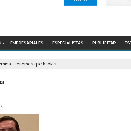
O
EMPRESARIALES
ESPECIALISTAS
PUBLICITAR
ES
temida: ¡Tenemos que hablar!
ar!
s.