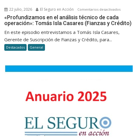
integrars
22 julio, 2026
El Seguro en Acción
en
Comentarios desactivados
a
«Profund
«Profundizamos en el análisis técnico de cada
una
operación»: Tomás Isla Casares (Fianzas y Crédito)
en
organizac
el
En este episodio entrevistamos a Tomás Isla Casares,
análisis
Gerente de Suscripción de Fianzas y Crédito, para...
técnico
Destacados
General
de
cada
operación
Tomás
Isla
Casares
(Fianzas
y
Crédito)