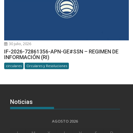
30 julio, 2026
IF-2026-72861356-APN-GE#SSN – REGIMEN DE
INFORMACIÓN (RI)
circulares
Circulares y Resoluciones
Noticias
AGOSTO 2026
L
M
X
J
V
S
D