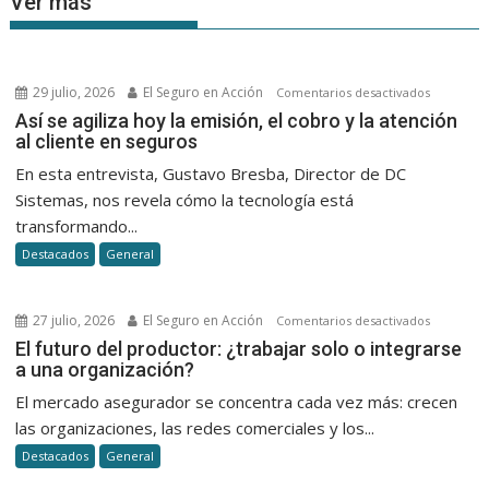
Ver más
29 julio, 2026
El Seguro en Acción
en
Comentarios desactivados
Así
Así se agiliza hoy la emisión, el cobro y la atención
al cliente en seguros
se
agiliza
En esta entrevista, Gustavo Bresba, Director de DC
hoy
Sistemas, nos revela cómo la tecnología está
la
transformando...
emisión,
Destacados
General
el
cobro
y
27 julio, 2026
El Seguro en Acción
en
Comentarios desactivados
la
El
El futuro del productor: ¿trabajar solo o integrarse
atención
a una organización?
futuro
al
del
El mercado asegurador se concentra cada vez más: crecen
cliente
productor
las organizaciones, las redes comerciales y los...
en
¿trabajar
seguros
Destacados
General
solo
o