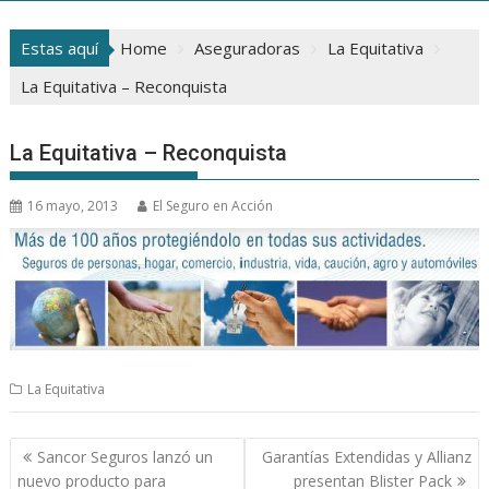
Estas aquí
Home
Aseguradoras
La Equitativa
La Equitativa – Reconquista
La Equitativa – Reconquista
16 mayo, 2013
El Seguro en Acción
La Equitativa
Navegación
Sancor Seguros lanzó un
Garantías Extendidas y Allianz
de
nuevo producto para
presentan Blister Pack