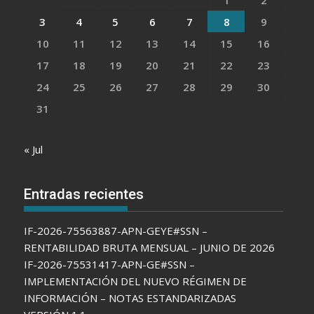
1
2
3
4
5
6
7
8
9
10
11
12
13
14
15
16
17
18
19
20
21
22
23
24
25
26
27
28
29
30
31
« Jul
Entradas recientes
IF-2026-75563887-APN-GEYE#SSN –
RENTABILIDAD BRUTA MENSUAL – JUNIO DE 2026
IF-2026-75531417-APN-GE#SSN –
IMPLEMENTACIÓN DEL NUEVO RÉGIMEN DE
INFORMACIÓN – NOTAS ESTANDARIZADAS