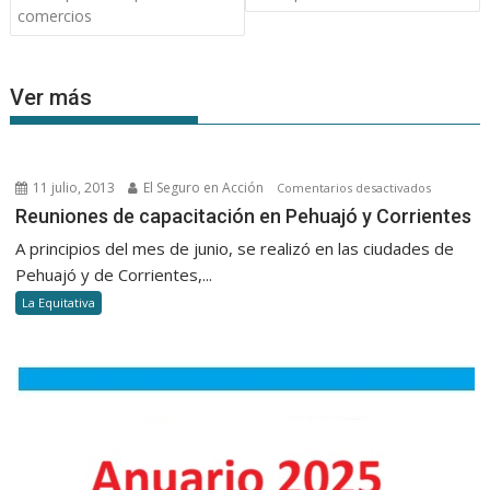
entradas
comercios
Ver más
11 julio, 2013
El Seguro en Acción
en
Comentarios desactivados
Reunione
Reuniones de capacitación en Pehuajó y Corrientes
de
A principios del mes de junio, se realizó en las ciudades de
capacitac
Pehuajó y de Corrientes,...
en
La Equitativa
Pehuajó
y
Corriente