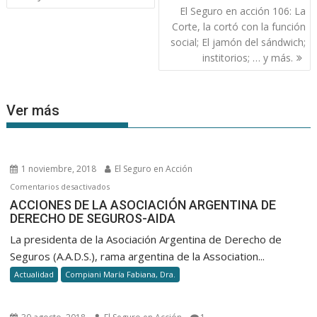
de
El Seguro en acción 106: La
entradas
Corte, la cortó con la función
social; El jamón del sándwich;
institorios; … y más.
Ver más
1 noviembre, 2018
El Seguro en Acción
en
Comentarios desactivados
ACCIONES
ACCIONES DE LA ASOCIACIÓN ARGENTINA DE
DERECHO DE SEGUROS-AIDA
DE
LA
La presidenta de la Asociación Argentina de Derecho de
ASOCIACIÓN
Seguros (A.A.D.S.), rama argentina de la Association...
ARGENTINA
Actualidad
Compiani María Fabiana, Dra.
DE
DERECHO
DE