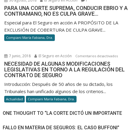
30 agosto, 2018
El Seguro en Acción
1
SEGUROS-
PARA UNA CORTE SUPREMA, CONDUCIR EBRIO Y A
AIDA
CONTRAMANO, NO ES CULPA GRAVE…
Especial para El Seguro en acción A PROPÓSITO DE LA
EXCLUSIÓN DE COBERTURA DE CULPA GRAVE...
Compiani María Fabiana, Dra.
7 junio, 2018
El Seguro en Acción
en
Comentarios desactivados
NECESIDA
NECESIDAD DE ALGUNAS MODIFICACIONES
LEGISLATIVAS EN TORNO A LA REGULACIÓN DEL
DE
CONTRATO DE SEGURO
ALGUNAS
MODIFICA
Introducción: Después de 50 años de su dictado, los
LEGISLATI
Tribunales han unificado algunos de los criterios...
EN
Actualidad
Compiani María Fabiana, Dra.
TORNO
A
ONE THOUGHT TO “LA CORTE DICTÓ UN IMPORTANTE
LA
REGULACI
FALLO EN MATERIA DE SEGUROS: EL CASO BUFFONI”
DEL