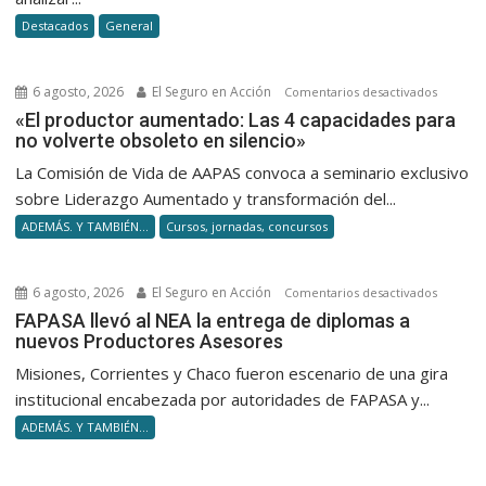
la
Destacados
General
desregu
de
Milei
6 agosto, 2026
El Seguro en Acción
en
Comentarios desactivados
«El
«El productor aumentado: Las 4 capacidades para
no volverte obsoleto en silencio»
product
aumenta
La Comisión de Vida de AAPAS convoca a seminario exclusivo
Las
sobre Liderazgo Aumentado y transformación del...
4
ADEMÁS. Y TAMBIÉN...
Cursos, jornadas, concursos
capacid
para
no
6 agosto, 2026
El Seguro en Acción
en
Comentarios desactivados
volverte
FAPASA
FAPASA llevó al NEA la entrega de diplomas a
obsolet
nuevos Productores Asesores
llevó
en
al
Misiones, Corrientes y Chaco fueron escenario de una gira
silencio
NEA
institucional encabezada por autoridades de FAPASA y...
la
ADEMÁS. Y TAMBIÉN...
entrega
de
diploma