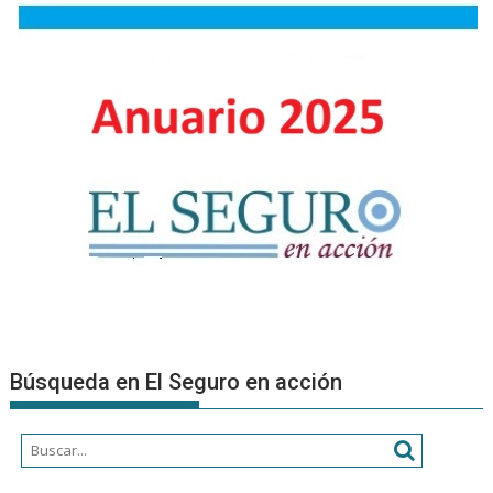
a
nuevos
Product
Asesore
Búsqueda en El Seguro en acción