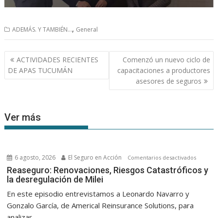
,
ADEMÁS. Y TAMBIÉN...
General
Navegación
ACTIVIDADES RECIENTES
Comenzó un nuevo ciclo de
de
DE APAS TUCUMÁN
capacitaciones a productores
entradas
asesores de seguros
Ver más
6 agosto, 2026
El Seguro en Acción
en
Comentarios desactivados
Reasegu
Reaseguro: Renovaciones, Riesgos Catastróficos y
la desregulación de Milei
Renovac
Riesgos
En este episodio entrevistamos a Leonardo Navarro y
Catastró
Gonzalo García, de Americal Reinsurance Solutions, para
y
analizar...